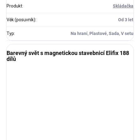
Produkt
:
Skládačka
Věk (posuvník)
:
Od 3 let
Typ
:
Na hraní, Plastové, Sada, V setu
Barevný svět s magnetickou stavebnicí Elifix 188
dílů