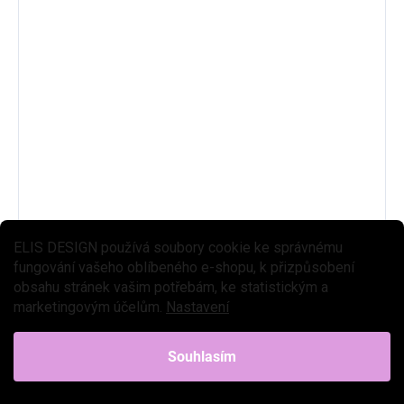
ELIS DESIGN používá soubory cookie ke správnému
fungování vašeho oblíbeného e-shopu, k přizpůsobení
obsahu stránek vašim potřebám, ke statistickým a
marketingovým účelům.
Nastavení
Souhlasím