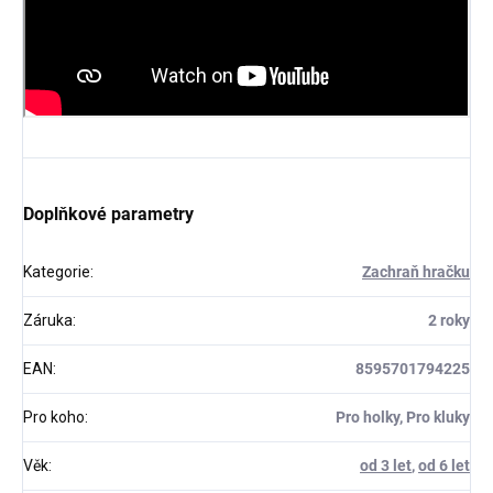
Doplňkové parametry
Kategorie
:
Zachraň hračku
Záruka
:
2 roky
EAN
:
8595701794225
Pro koho
:
Pro holky, Pro kluky
Věk
:
od 3 let
,
od 6 let