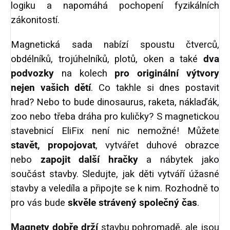
logiku a napomáhá pochopení fyzikálních
zákonitostí.
Magnetická sada nabízí spoustu čtverců,
obdélníků, trojúhelníků, plotů, oken a také
dva
podvozky
na kolech
pro originální výtvory
nejen vašich dětí
. Co takhle si dnes postavit
hrad? Nebo to bude dinosaurus, raketa, náklaďák,
zoo nebo třeba dráha pro kuličky? S magnetickou
stavebnicí EliFix není nic nemožné! Můžete
stavět, propojovat
, vytvářet duhové obrazce
nebo
zapojit další hračky
a nábytek jako
součást stavby. Sledujte, jak děti vytváří úžasné
stavby a veledíla a připojte se k nim. Rozhodně to
pro vás bude
skvěle strávený společný čas
.
Magnety
dobře drží
stavbu pohromadě, ale jsou