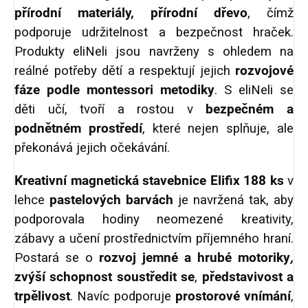
přírodní materiály, přírodní dřevo
, čímž
podporuje udržitelnost a bezpečnost hraček.
Produkty eliNeli jsou navrženy s ohledem na
reálné potřeby dětí a respektují jejich
rozvojové
fáze podle montessori metodiky
. S eliNeli se
děti učí, tvoří a rostou v
bezpečném a
podnětném prostředí
, které nejen splňuje, ale
překonává jejich očekávání.
Kreativní magnetická stavebnice Elifix
188 ks
v
lehce
pastelových barvách
je navržená tak, aby
podporovala hodiny neomezené kreativity,
zábavy a učení prostřednictvím příjemného hraní.
Postará se o
rozvoj jemné a hrubé motoriky
,
zvýší schopnost soustředit se
,
představivost
a
trpělivost
. Navíc podporuje
prostorové vnímání
,