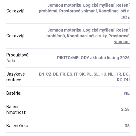
Jemnou motoriku
,
Logické myšlení
,
Řešení
Co rozvíjí
:
problémů
,
Prostorové vnímání
,
Koordinaci očí a
ruky
Jemnou motoriku
,
Logické myšlení
,
Řešení
Co rozvíjí
:
problémů
,
Koordinaci očí a ruky
,
Prostorové
vnímání
Produktová
PIKITO/MELODY aktuální listing 2026
řada
:
Jazykové
EN, CZ, DE, FR, ES, IT, SK, PL, SL, HU, NL, HR, BG,
mutace
:
RO, RU
Batérie
:
NE
Balení
2.58
hmotnost
:
Balení šířka
:
38