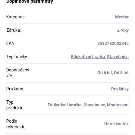
Doplňkové parametry
Kategorie
:
Merkur
Záruka
:
2 roky
EAN
:
8592782003345
Typ hračky
:
Edukativní hračka
,
Stavebnice
Doporučený
Od 6 let, Od 8 let
věk
:
Pro koho
:
Pro kluky
Typ
Edukativní hračka, Stavebnice, Montessori
produktu
:
Podle
Herní koutek
místnosti
: