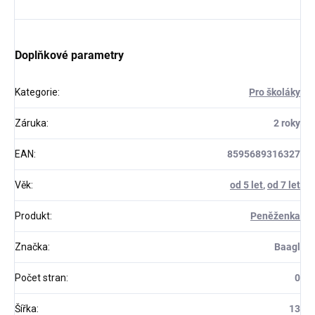
Doplňkové parametry
Kategorie
:
Pro školáky
Záruka
:
2 roky
EAN
:
8595689316327
Věk
:
od 5 let
,
od 7 let
Produkt
:
Peněženka
Značka
:
Baagl
Počet stran
:
0
Šířka
:
13