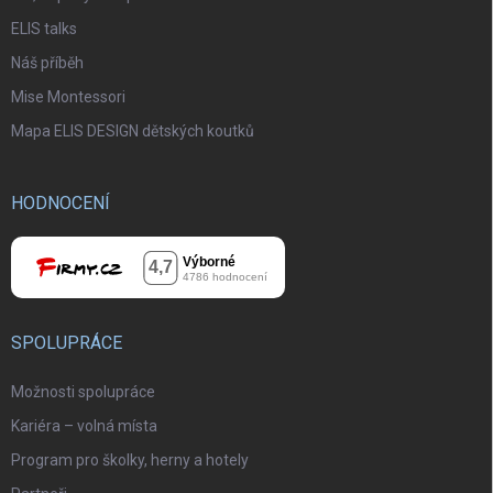
ELIS talks
Náš příběh
Mise Montessori
Mapa ELIS DESIGN dětských koutků
HODNOCENÍ
SPOLUPRÁCE
Možnosti spolupráce
Kariéra – volná místa
Program pro školky, herny a hotely