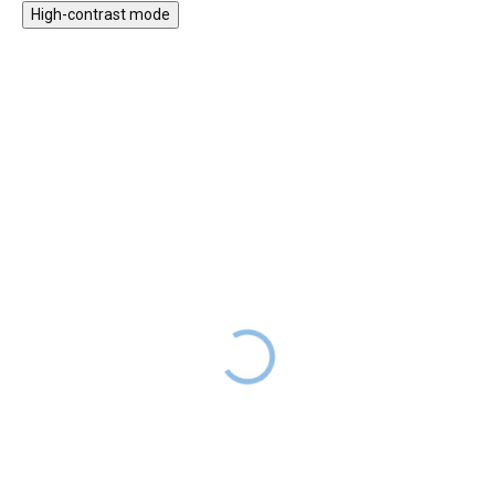
High-contrast mode
ZPÁTKY DO
ZPÁTKY DO
ŠKOL(K)Y
ŠKOL(K)Y
Láhev na pití tritanová
Sáček na přezůvky Lilac
Gold, 500 ml
DODÁNÍ DO
219 Kč
269 Kč
2 TÝDNŮ
319 Kč
399 Kč
SKLADEM
Stylový dívčí sáček na boty nebo
Stylová láhev na pití v černé
tělocvik v moderním designu
barvě s logem je ideální pro
potěší všechny mladé slečny,
starší děti a teenagery. Lehká
které mají rády módní doplňky s