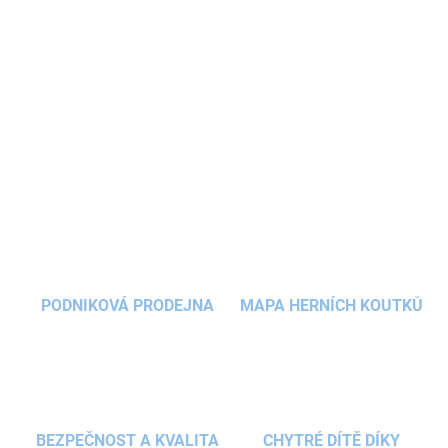
zlatým logem bude skvělou volbou pro starší děti.
Odolný materiál, zavírání na suchý zip a očko na
karabinku z ní dělá opravdu praktický kousek pro
kluky i holky.
DETAILNÍ INFORMACE
ZEPTAT SE
HLÍDAT
PODNIKOVÁ PRODEJNA
MAPA HERNÍCH KOUTKŮ
BEZPEČNOST A KVALITA
CHYTRÉ DÍTĚ DÍKY