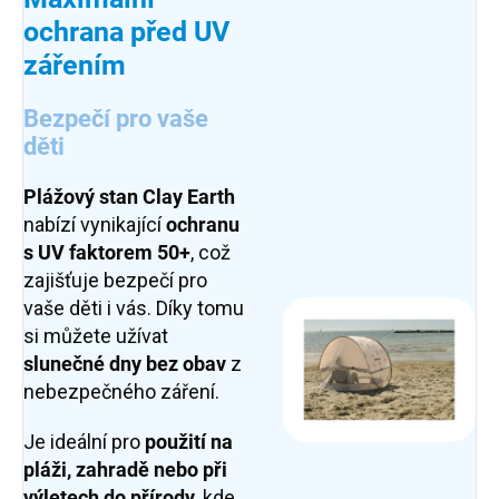
ochrana před UV
zářením
Bezpečí pro vaše
děti
Plážový stan
Clay Earth
nabízí vynikající
ochranu
s UV faktorem 50+
, což
zajišťuje bezpečí pro
vaše děti i vás. Díky tomu
si můžete užívat
slunečné dny bez obav
z
nebezpečného záření.
Je ideální pro
použití na
pláži, zahradě nebo při
výletech do přírody
, kde