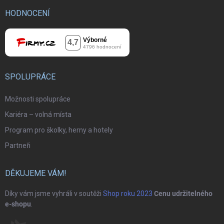
HODNOCENÍ
SPOLUPRÁCE
Možnosti spolupráce
Kariéra – volná místa
Program pro školky, herny a hotely
Partneři
DĚKUJEME VÁM!
Díky vám jsme vyhráli v soutěži
Shop roku 2023
Cenu udržitelného
e-shopu
.