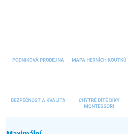
zahradu
,
pláž nebo přírodu
. Součástí je taška a kolíky.
DETAILNÍ INFORMACE
ZEPTAT SE
HLÍDAT
PODNIKOVÁ PRODEJNA
MAPA HERNÍCH KOUTKŮ
BEZPEČNOST A KVALITA
CHYTRÉ DÍTĚ DÍKY
MONTESSORI
Maximální