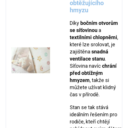
obtěžujícího
hmyzu
Díky
bočním otvorům
se síťovinou
a
textilními chlopněmi
,
které lze srolovat, je
zajištěna
snadná
ventilace stanu
.
Síťovina navíc
chrání
před obtížným
hmyzem
, takže si
můžete užívat klidný
čas v přírodě.
Stan se tak stává
ideálním řešením pro
rodiče, kteří chtějí