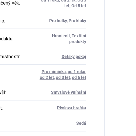
Od 1 roku, Od 2 let, Od 3
čený věk
:
let, Od 5 let
ho
:
Pro holky, Pro kluky
Hraní rolí, Textilní
oduktu
:
produkty
místnosti
:
Dětský pokoj
Pro miminka
,
od 1 roku
,
od 2 let
,
od 3 let
,
od 6 let
íjí
:
Smyslové vnímání
t
:
Plyšová hračka
Šedá