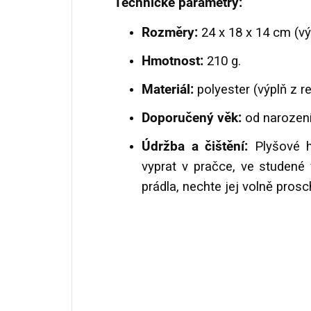
Technické parametry:
Rozměry:
24 x 18 x 14 cm (výš
Hmotnost:
210 g.
Materiál:
polyester (výplň z r
Doporučený věk:
od narození
Údržba a čištění:
Plyšové h
vyprat v pračce, ve studené
prádla, nechte jej volně prosc