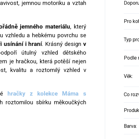
stavivost, jemnou motoriku a vztah
Doporu
Pro ko
ořádně
jemného materiálu
, který
mu vzhledu a hebkému povrchu se
Typ pr
 usínání i hraní
. Krásný design
v
dpoří útulný vzhled dětského
Podle 
em je hračkou, která potěší nejen
ost, kvalitu a roztomilý vzhled v
Věk
:
ové
hračky z kolekce Máma s
Co rozv
ch roztomilou sbírku měkoučkých
Produk
Barva
: