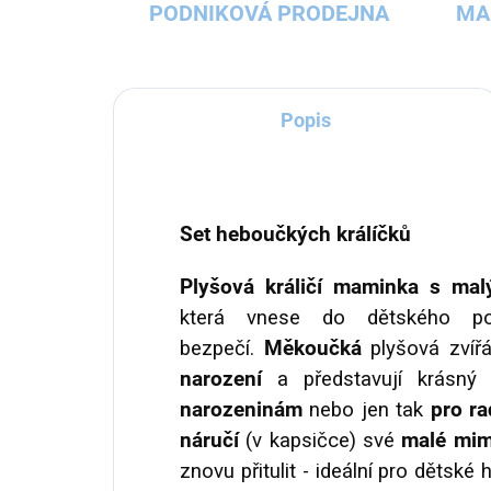
PODNIKOVÁ PRODEJNA
MA
Popis
Set heboučkých králíčků
Plyšová králičí maminka s mal
která vnese do dětského po
bezpečí.
Měkoučká
plyšová zvíř
narození
a představují krásn
narozeninám
nebo jen tak
pro ra
náručí
(v kapsičce) své
malé mim
znovu přitulit - ideální pro dětské