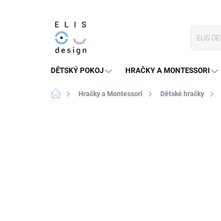
Přejít
na
obsah
DĚTSKÝ POKOJ
HRAČKY A MONTESSORI
Domů
Hračky a Montessori
Dětské hračky
Neohodnoceno
Podrobnosti hodnoce