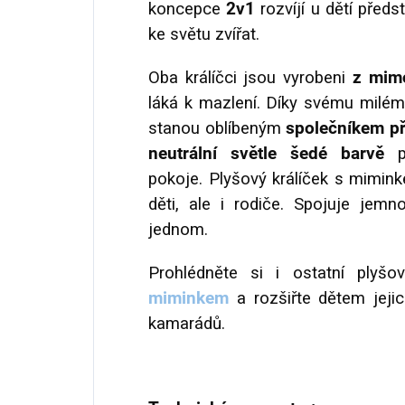
koncepce
2v1
rozvíjí u dětí před
ke světu zvířat.
Oba králíčci jsou vyrobeni
z mim
láká k mazlení. Díky svému milé
stanou oblíbeným
společníkem při
neutrální světle šedé barvě
po
pokoje. Plyšový králíček s mimink
děti, ale i rodiče. Spojuje jemn
jednom.
Prohlédněte si i ostatní plyš
miminkem
a rozšiřte dětem jeji
kamarádů.