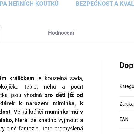
PA HERNÍCH KOUTKŮ
BEZPEČNOST A KVAL
Hodnocení
Dop
ým králíčkem
je kouzelná sada,
kojíčku teplo, něhu a pocit
Katego
átka jsou vhodná
pro děti již od
ý
dárek k narození miminka, k
Záruka
dost
. Velká králičí
maminka má v
EAN
:
inko
, které lze snadno vyjmout a
 hry plné fantazie. Tato promyšlená