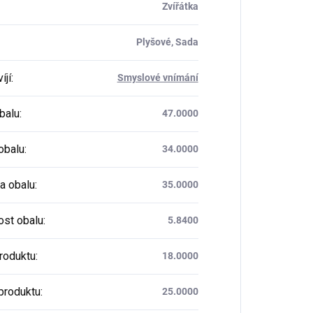
Zvířátka
Plyšové, Sada
íjí
:
Smyslové vnímání
balu
:
47.0000
obalu
:
34.0000
a obalu
:
35.0000
st obalu
:
5.8400
produktu
:
18.0000
produktu
:
25.0000