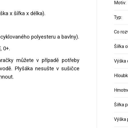
Motiv
:
ka x šířka x délka).
Typ
:
Co rozv
ecyklovaného polyesteru a bavlny).
Šířka o
, 0+.
račky můžete v případě potřeby
Výška 
 vodě. Plyšáka nesušte v sušičce
Hloubk
hnout.
Hmotno
Šířka 
Výška 