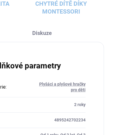
ITA
CHYTRÉ DÍTĚ DÍKY
MONTESSORI
Diskuze
lňkové parametry
Plyšáci a plyšové hračky
rie
:
pro děti
:
2 roky
4895242702234