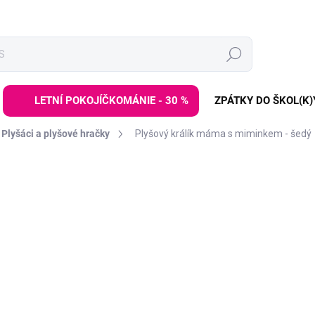
Hledat
LETNÍ POKOJÍČKOMÁNIE - 30 %
ZPÁTKY DO ŠKOL(K)
Plyšáci a plyšové hračky
Plyšový králík máma s miminkem - šedý
ní
ZNAČKA:
LES DEGLINGOS-PTIPOTOS
899 Kč
Měrná
MOMENTÁLNĚ NEDOSTUP
cena:
Plyšový králíček
ve světle š
každé dětské srdíčko. Hebo
miminka již od narození, bu
hrách i na cestách. Navíc 
DETAILNÍ INFORMACE
podobě malého králíčka.