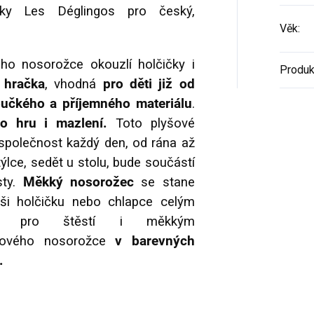
y Les Déglingos pro český,
Věk
:
o nosorožce okouzlí holčičky i
Produk
 hračka
, vhodná
pro děti již od
učkého a příjemného materiálu
.
ro hru i mazlení.
Toto plyšové
 společnost každý den, od rána až
ýlce, sedět u stolu, bude součástí
sty.
Měkký nosorožec
se stane
aši holčičku nebo chlapce celým
nem pro štěstí i měkkým
yšového nosorožce
v barevných
.