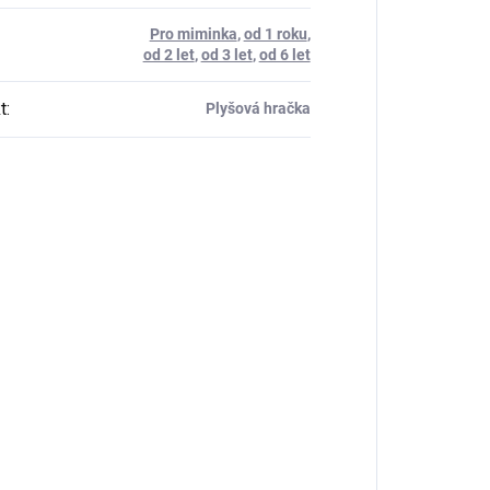
Pro miminka
,
od 1 roku
,
od 2 let
,
od 3 let
,
od 6 let
t
:
Plyšová hračka