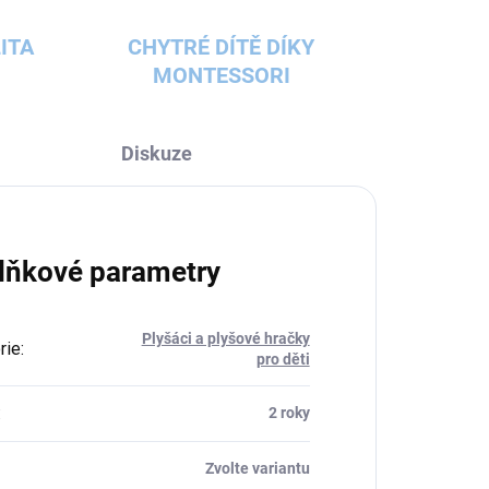
ITA
CHYTRÉ DÍTĚ DÍKY
MONTESSORI
Diskuze
lňkové parametry
Plyšáci a plyšové hračky
rie
:
pro děti
:
2 roky
Zvolte variantu