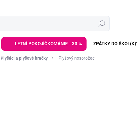
Hledat
LETNÍ POKOJÍČKOMÁNIE - 30 %
ZPÁTKY DO ŠKOL(K)
Plyšáci a plyšové hračky
Plyšový nosorožec
ZNAČKA:
LES DÉGLINGOS
299 Kč
499 Kč
Měrná
ZVOLTE VARIANTU
cena:
BARVA
Plyšák v podobě nosorožc