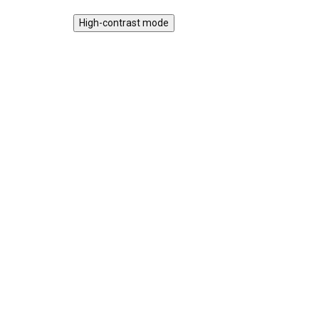
High-contrast mode
Magnetická stavebnice
Mot
EliFix Travel - 100 ks
vlá
1 499 Kč
SKLADEM
1 9