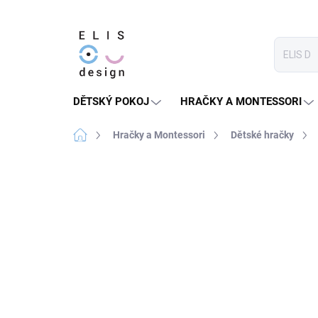
Přejít
na
obsah
DĚTSKÝ POKOJ
HRAČKY A MONTESSORI
Domů
Hračky a Montessori
Dětské hračky
1 hodnocení
Podrobnosti hodnocení
PRODEJ UKONČEN
★★★★★ TOP