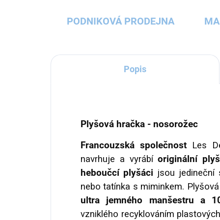
PODNIKOVÁ PRODEJNA
MA
Popis
Plyšová hračka - nosorožec
Francouzská společnost
Les Dég
navrhuje a vyrábí
originální ply
heboučcí plyšáci
jsou jedineční
nebo tatínka s miminkem. Plyšová z
ultra jemného manšestru a 10
vzniklého recyklováním plastových