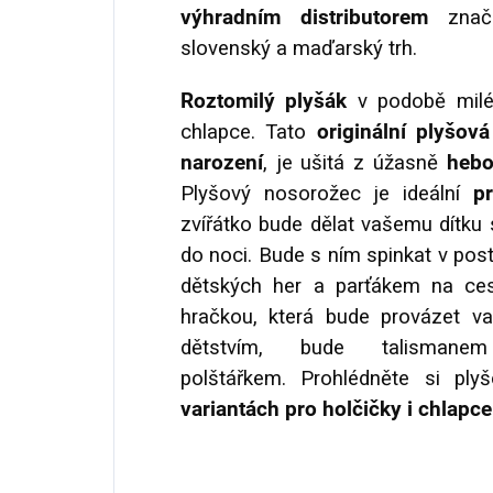
výhradním distributorem
značk
slovenský a maďarský trh.
Roztomilý plyšák
v podobě miléh
chlapce. Tato
originální plyšová
narození
, je ušitá z úžasně
hebo
Plyšový nosorožec je ideální
p
zvířátko bude dělat vašemu dítku
do noci. Bude s ním spinkat v post
dětských her a parťákem na ce
hračkou, která bude provázet v
dětstvím, bude talisma
polštářkem. Prohlédněte si pl
variantách pro holčičky i chlapce