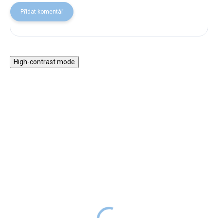
Přidat komentář
High-contrast mode
Magnetická stavebnice
Motorický stolek s
EliFix Travel - 100 ks
vláčkem a aktivitami
1 499 Kč
999 Kč
SKLADEM
1 999 Kč
SKLADEM