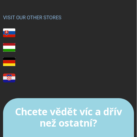
VISIT OUR OTHER STORES
Chcete vědět víc a dřív
než ostatní?