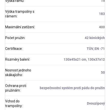
Výška rámu
:
19
Výška trampolíny s
183
rámem
:
Maximální zatížení
:
400
Počet pružin
:
42 kónických
Certifikace
:
TÜV, EN -71
Rozměry balení
:
130x45x21 cm, 130x37x12
Nosnost jednoho
50
skákajícího
:
Ochrana proti
bezpečnostní systém proti pádu do pružin
pružinám
:
Vchod do
Dvouzipový
trampolíny
: