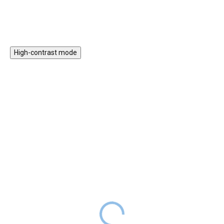
domácího mazlíčka. Zahradní
impregnované Premium 120 x
kolečka pro děti zdokonalují
120 cm.
motorické dovednosti, zvyšují
fyzickou sílu, rozvíjí dětskou
fantazii a kreativitu. Dětská
kolečka nabízí spoustu možností
High-contrast mode
ke hře i k pohybovým aktivitám.
HURÁ VEN
HURÁ VEN
Kovová prolézačka
Dětský dřevěný zahradní
Explorer s hrací plochou
domek Deluxe
rozšířená černá
11 999 Kč
SKLADEM