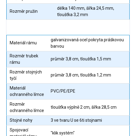
délka 140 mm, šířka 24,5 mm,
Rozměr pružin
tloušťka 3,2 mm
galvanizovaná ocel pokryta práškovou
Materiál rámu
barvou
Rozměr trubek
průměr 3,8 cm, tloušťka 1,5 mm
rámu
Rozměr stojných
průměr 3,8 cm, tloušťka 1,2 mm
tyčí
Materiál
PVC/PE/EPE
ochranného límce
Rozměr
tloušťka výplně 2 cm, šířka 28,5 cm
ochranného límce
Stojné nohy
3 ve tvaru U se 6ti stojnami
Spojovací
"klik systém"