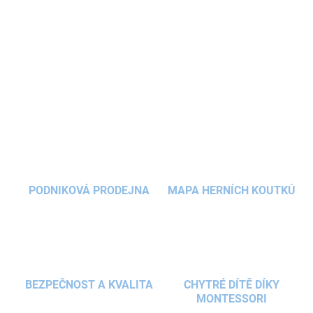
Zemní trampolína s ochrannou sítí
a
průměrem 244 cm
nabízí
dětem bezpečný prostor pro každodenní pohyb i radost ze
skákání na čerstvém vzduchu. Díky
nízkému usazení
do země
působí
na zahradě
nenápadně.
DETAILNÍ INFORMACE
ZEPTAT SE
HLÍDAT
PODNIKOVÁ PRODEJNA
MAPA HERNÍCH KOUTKŮ
BEZPEČNOST A KVALITA
CHYTRÉ DÍTĚ DÍKY
MONTESSORI