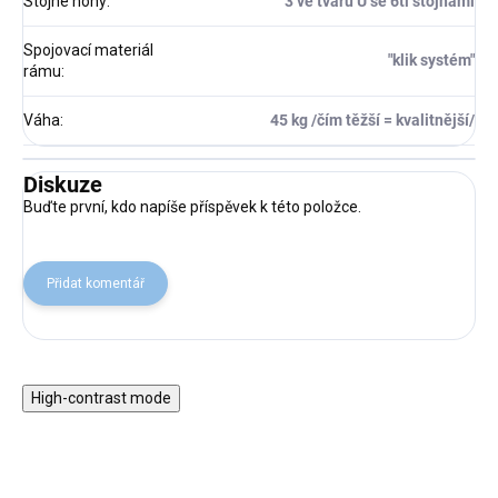
Stojné nohy
:
3 ve tvaru U se 6ti stojnami
Spojovací materiál
"klik systém"
rámu
:
Váha
:
45 kg /čím těžší = kvalitnější/
Diskuze
Buďte první, kdo napíše příspěvek k této položce.
Přidat komentář
High-contrast mode