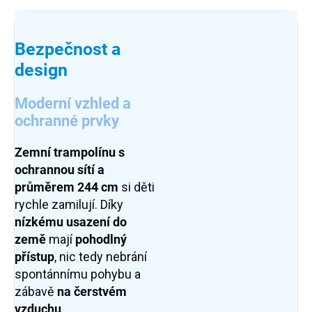
Bezpečnost a
design
Moderní vzhled a
ochranné prvky
Zemní trampolínu s
ochrannou sítí a
průměrem 244 cm
si děti
rychle zamilují. Díky
n
ízkému usazení do
země
mají
pohodlný
přístup
, nic tedy nebrání
spontánnímu pohybu a
zábavě
na čerstvém
vzduchu
.