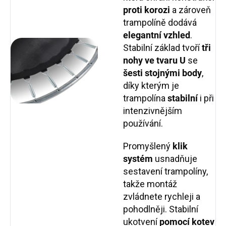
proti korozi
a zároveň
trampolíně dodává
elegantní vzhled
.
Stabilní základ tvoří
tři
nohy ve tvaru U
se
šesti stojnými body
,
díky kterým je
trampolína
stabilní
i při
intenzivnějším
používání.
Promyšlený
klik
systém
usnadňuje
sestavení trampolíny,
takže montáž
zvládnete rychleji a
pohodlněji. Stabilní
ukotvení
pomocí kotev