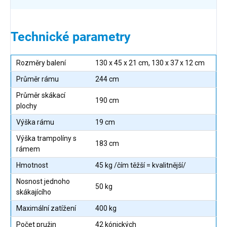
Technické parametry
Rozměry balení
130 x 45 x 21 cm, 130 x 37 x 12 cm
Průměr rámu
244 cm
Průměr skákací
190 cm
plochy
Výška rámu
19 cm
Výška trampolíny s
183 cm
rámem
Hmotnost
45 kg /čím těžší = kvalitnější/
Nosnost jednoho
50 kg
skákajícího
Maximální zatížení
400 kg
Počet pružin
42 kónických