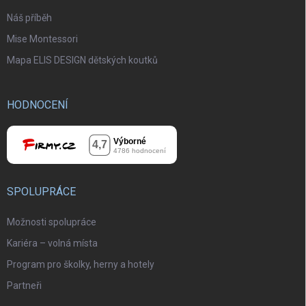
Náš příběh
Mise Montessori
Mapa ELIS DESIGN dětských koutků
HODNOCENÍ
SPOLUPRÁCE
Možnosti spolupráce
Kariéra – volná místa
Program pro školky, herny a hotely
Partneři