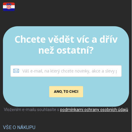
Chcete vědět víc a dřív
než ostatní?
ANO, TO CHCI
Vložením e-mailu souhlasíte s
podmínkami ochrany osobních údajů
VŠE O NÁKUPU