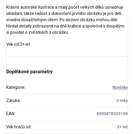
Krásné autorské ilustrace a malý počet velkých dílků usnadňují
skládání, takže radost z dokončení prvního obrázku je pro děti
snadno dosažitelným cílem. Po složení obrázku mohou děti
hledat detaily zobrazené na dně krabice a společně s dospělým
si povídat o zvířátkách z obrázku.
Věk od:2+ let
Doplňkové parametry
Kategorie
:
Novinky
Záruka
:
2 roky
EAN
:
8590878325159
Věk hráčů od
:
2+ let