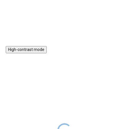
Do košíku
Do košíku
High-contrast mode
První hraní: Africká
První hraní: Domácí