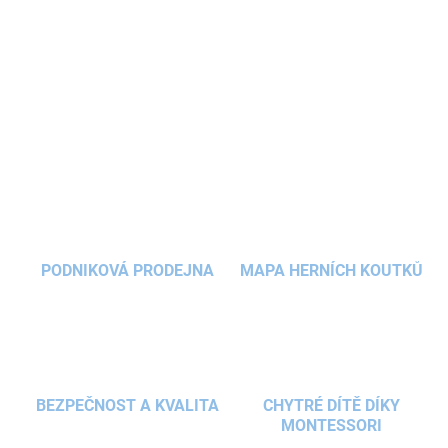
snadno dosažitelným cílem. Po složení obrázku mohou děti
hledat detaily zobrazené na dně krabice a společně s dospělým si
povídat o zvířátkách z obrázku.
DETAILNÍ INFORMACE
ZEPTAT SE
HLÍDAT
PODNIKOVÁ PRODEJNA
MAPA HERNÍCH KOUTKŮ
BEZPEČNOST A KVALITA
CHYTRÉ DÍTĚ DÍKY
MONTESSORI