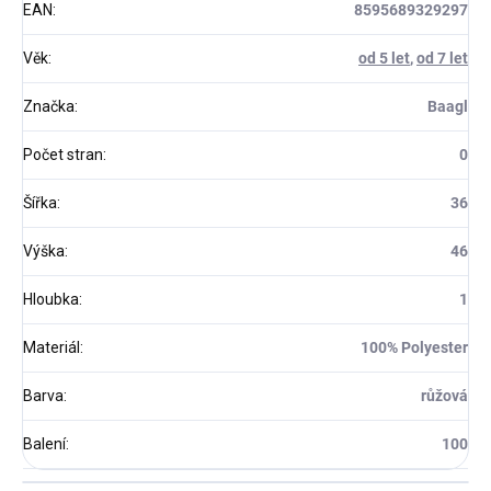
EAN
:
8595689329297
Věk
:
od 5 let
,
od 7 let
Značka
:
Baagl
Počet stran
:
0
Šířka
:
36
Výška
:
46
Hloubka
:
1
Materiál
:
100% Polyester
Barva
:
růžová
Balení
:
100