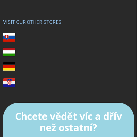
VISIT OUR OTHER STORES
Chcete vědět víc a dřív
než ostatní?