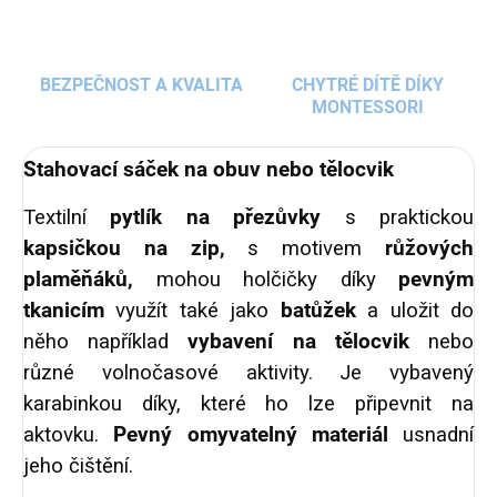
BEZPEČNOST A KVALITA
CHYTRÉ DÍTĚ DÍKY
MONTESSORI
Stahovací sáček na obuv nebo tělocvik
Textilní
pytlík na přezůvky
s praktickou
kapsičkou na zip,
s motivem
růžových
plaměňáků,
mohou holčičky díky
pevným
tkanicím
využít také jako
batůžek
a uložit do
něho například
vybavení na tělocvik
nebo
různé volnočasové aktivity. Je vybavený
karabinkou díky, které ho lze připevnit na
aktovku.
Pevný omyvatelný materiál
usnadní
jeho čištění.