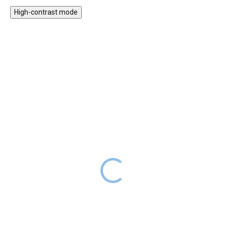
High-contrast mode
ZPÁTKY DO
ZPÁTKY DO
ŠKOL(K)Y
ŠKOL(K)Y
Sáček na přezůvky Lilac
Skládací školní kufřík
Jungle Panda s kováním
DODÁNÍ DO
219 Kč
269 Kč
2 TÝDNŮ
DODÁNÍ DO
249 Kč
319 Kč
2 TÝDNŮ
Stylový dívčí sáček na boty nebo
tělocvik v moderním designu
Skládací školní kufřík s motivem
potěší všechny mladé slečny,
roztomilé pandy v džungli.
které mají rády módní doplňky s