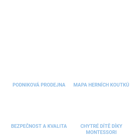
vhodný pro starší děti. Snadno převezme úlohu
sáčku na přezůvky nebo tělocvik
a jistě při
čištění oceníte omyvatelný materiál.
DETAILNÍ INFORMACE
ZEPTAT SE
HLÍDAT
PODNIKOVÁ PRODEJNA
MAPA HERNÍCH KOUTKŮ
BEZPEČNOST A KVALITA
CHYTRÉ DÍTĚ DÍKY
MONTESSORI