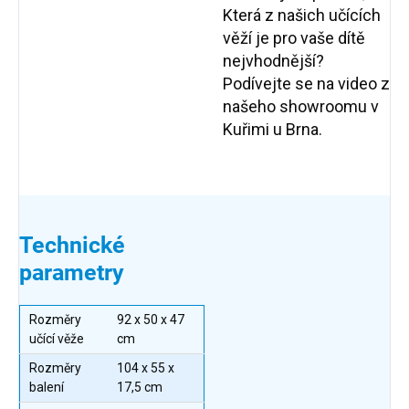
Která z našich učících
věží je pro vaše dítě
nejvhodnější?
Podívejte se na video z
našeho showroomu v
Kuřimi u Brna.
Technické
parametry
Rozměry
92 x 50 x 47
učící věže
cm
Rozměry
104 x 55 x
balení
17,5 cm