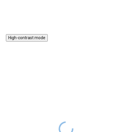
i exteriéru.
High-contrast mode
Rostoucí učicí věž 3v1
Učicí věž Play 5v1 - 89
Bublina 90 cm se
cm Mint
stabilizačními prvky
3 899 Kč
SKLADEM