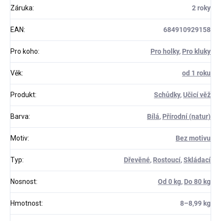
Záruka
:
2 roky
EAN
:
684910929158
Pro koho
:
Pro holky
,
Pro kluky
Věk
:
od 1 roku
Produkt
:
Schůdky
,
Učicí věž
Barva
:
Bílá
,
Přírodní (natur)
Motiv
:
Bez motivu
Typ
:
Dřevěné
,
Rostoucí
,
Skládací
Nosnost
:
Od 0 kg
,
Do 80 kg
Hmotnost
:
8–⁠8,99 kg