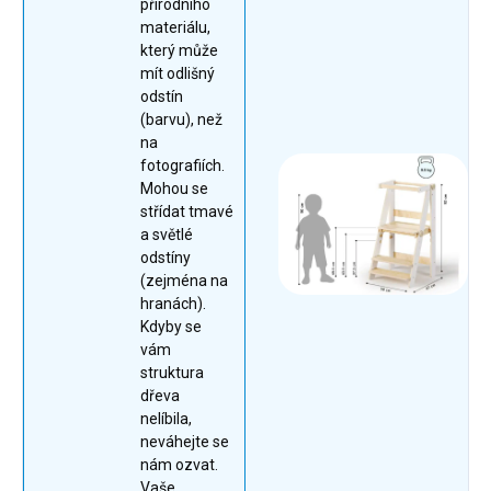
přírodního
materiálu,
který může
mít odlišný
odstín
(barvu), než
na
fotografiích.
Mohou se
střídat tmavé
a světlé
odstíny
(zejména na
hranách).
Kdyby se
vám
struktura
dřeva
nelíbila,
neváhejte se
nám ozvat.
Vaše