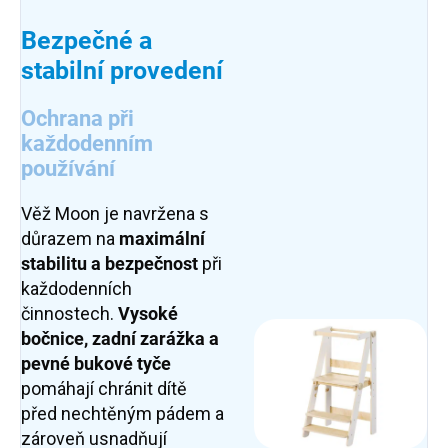
Bezpečné a
stabilní provedení
Ochrana při
každodenním
používání
Věž Moon je navržena s
důrazem na
maximální
stabilitu a bezpečnost
při
každodenních
činnostech.
Vysoké
bočnice, zadní zarážka a
pevné bukové tyče
pomáhají chránit dítě
před nechtěným pádem a
zároveň usnadňují