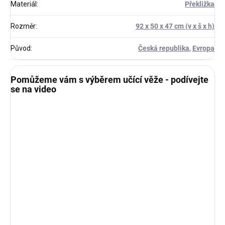
Materiál
:
Překližka
Rozměr
:
92 x 50 x 47 cm (v x š x h)
Původ
:
Česká republika
,
Evropa
Pomůžeme vám s výběrem učící věže - podívejte
se na video