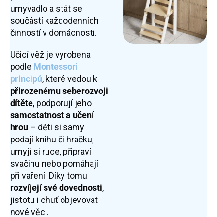
umyvadlo a stát se
součástí každodenních
činností v domácnosti.
Učicí věž je vyrobena
podle
Montessori
principů
, které vedou k
přirozenému seberozvoji
dítěte
, podporují jeho
samostatnost
a učení
hrou
– děti si samy
podají knihu či hračku,
umyjí si ruce, připraví
svačinu nebo pomáhají
při vaření. Díky tomu
rozvíjejí své dovednosti
,
jistotu i chuť objevovat
nové věci.