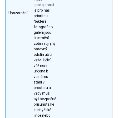
spokojenost
je pro nás
Upozornění
prioritou.
Některé
fotografie v
galerii jsou
ilustrační -
zobrazují jiný
barevný
odstín učicí
věže. Učicí
věž není
určena k
volnému
stání v
prostoru a
vždy musí
být bezpečně
přisunuta ke
kuchyňské
lince nebo