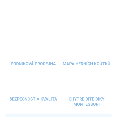
koupelny nebo dětského pokoje. Díky
nastavitelné plošině
poroste s vaším dítětem. Je skladná,
bezpečná
a vyrobena z
kvalitních materiálů.
DETAILNÍ INFORMACE
ZEPTAT SE
HLÍDAT
PODNIKOVÁ PRODEJNA
MAPA HERNÍCH KOUTKŮ
BEZPEČNOST A KVALITA
CHYTRÉ DÍTĚ DÍKY
MONTESSORI