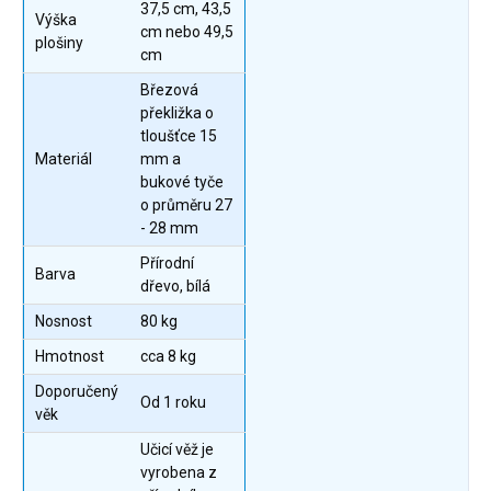
37,5 cm, 43,5
Výška
cm nebo 49,5
plošiny
cm
Březová
překližka o
tloušťce 15
Materiál
mm a
bukové tyče
o průměru 27
- 28 mm
Přírodní
Barva
dřevo, bílá
Nosnost
80 kg
Hmotnost
cca 8 kg
Doporučený
Od 1 roku
věk
Učicí věž je
vyrobena z