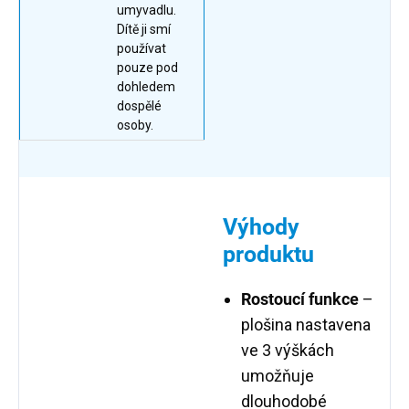
umyvadlu.
Dítě ji smí
používat
pouze pod
dohledem
dospělé
osoby.
Výhody
produktu
Rostoucí funkce
–
plošina nastavena
ve 3 výškách
umožňuje
dlouhodobé