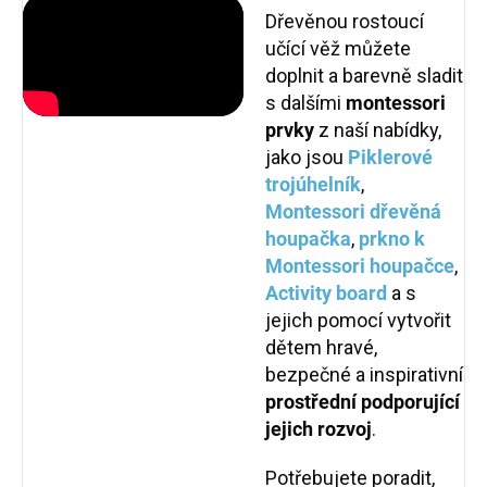
Dřevěnou rostoucí
učící věž můžete
doplnit a barevně sladit
s dalšími
montessori
prvky
z naší nabídky,
jako jsou
Piklerové
trojúhelník
,
Montessori dřevěná
houpačka
,
prkno k
Montessori houpačce
,
Activity board
a s
jejich pomocí vytvořit
dětem hravé,
bezpečné a inspirativní
prostřední podporující
jejich rozvoj
.
Potřebujete poradit,