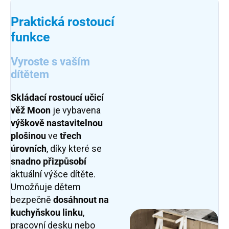
Praktická rostoucí
funkce
Vyroste s vaším
dítětem
Skládací rostoucí učicí
věž Moon
je vybavena
výškově nastavitelnou
plošinou
ve
třech
úrovních
, díky které se
snadno přizpůsobí
aktuální výšce dítěte.
Umožňuje dětem
bezpečně
dosáhnout
na
kuchyňskou linku
,
pracovní desku nebo