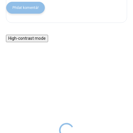
Přidat komentář
High-contrast mode
ZPÁTKY DO
ZPÁTKY DO
ŠKOL(K)Y
ŠKOL(K)Y
Desky na školní sešity
Láhev na pití tritanová
A5 Panda
Gold, 500 ml