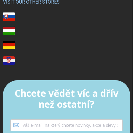
VISIT OUR OTHER STORES
Chcete vědět víc a dřív
než ostatní?