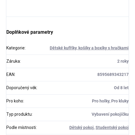
Doplňkové parametry
Kategorie
:
Dětské kufříky, košíky a boxíky s hračkami
Záruka
:
2 roky
EAN
:
8595689343217
Doporučený věk
:
Od 8 let
Pro koho
:
Pro holky, Pro kluky
Typ produktu
:
Vybavení pokojíčku
Podle místnosti
:
Dětský pokoj
,
Studentský pokoj