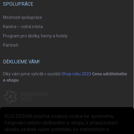
SPOLUPRÁCE
Možnosti spolupráce
Kariéra – volná místa
Program pro školky, herny a hotely
Partneři
DĚKUJEME VÁM!
Díky vám jsme vyhráli v soutěži
Shop roku 2023
Cenu udržitelného
e-shopu
.
ELIS DESIGN používá soubory cookie ke správnému
fungování vašeho oblíbeného e-shopu, k přizpůsobení
obsahu stránek vašim potřebám, ke statistickým a