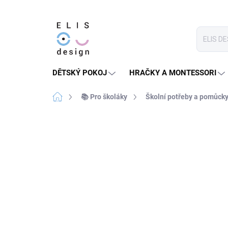
Přejít
na
obsah
DĚTSKÝ POKOJ
HRAČKY A MONTESSORI
Domů
📚 Pro školáky
Školní potřeby a pomůck
1 hodnocení
Podrobnosti hodnocení
ZPÁTKY DO ŠKOL(K)Y