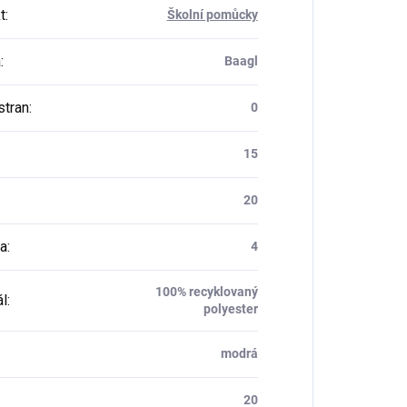
t
:
Školní pomůcky
a
:
Baagl
stran
:
0
15
20
a
:
4
100% recyklovaný
ál
:
polyester
modrá
20