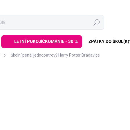
Hledat
LETNÍ POKOJÍČKOMÁNIE - 30 %
ZPÁTKY DO ŠKOL(K)
y
Školní penál jednopatrový Harry Potter Bradavice
ZNAČKA:
BAAGL
339 Kč
419 Kč
Měrná
SKLADEM
(>3 KS)
cena:
−
+