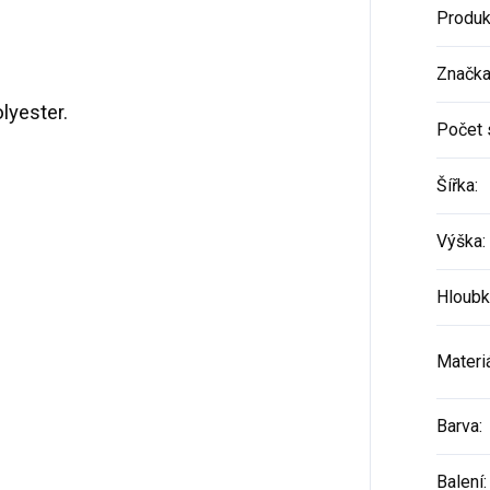
Produk
Značk
lyester.
Počet 
Šířka
:
Výška
:
Hloubk
Materi
Barva
:
Balení
: