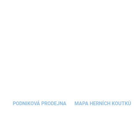
ideální na tužky, pera i další drobnosti.
Studentské pouzdro
je vyrobené z
recyklovaného materiálu a vybavené kvalitním
zipem japonské značky YKK. Zaručuje dlouhou
životnost a pohodlné každodenní používání.
DETAILNÍ INFORMACE
ZEPTAT SE
HLÍDAT
PODNIKOVÁ PRODEJNA
MAPA HERNÍCH KOUTKŮ