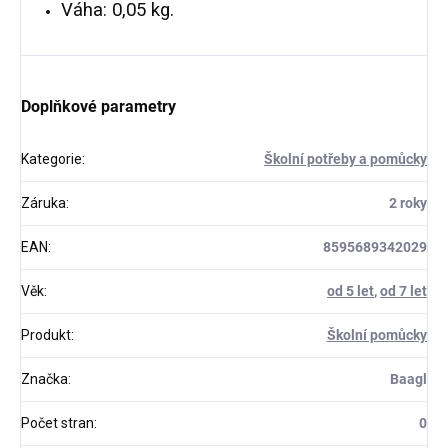
Váha: 0,05 kg.
Doplňkové parametry
Kategorie
:
Školní potřeby a pomůcky
Záruka
:
2 roky
EAN
:
8595689342029
Věk
:
od 5 let
,
od 7 let
Produkt
:
Školní pomůcky
Značka
:
Baagl
Počet stran
:
0