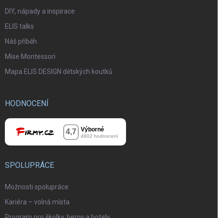
DIY, nápady a inspirace
ELIS talks
Náš příběh
Mise Montessori
Mapa ELIS DESIGN dětských koutků
HODNOCENÍ
SPOLUPRÁCE
Možnosti spolupráce
Kariéra – volná místa
Program pro školky, herny a hotely