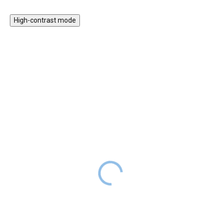
High-contrast mode
ZPÁTKY DO
ZPÁTKY DO
ŠKOL(K)Y
ŠKOL(K)Y
Tritanová láhev na pití
Sáček na přezůvky Lilac
Panda, 500 ml
DODÁNÍ DO
219 Kč
269 Kč
2 TÝDNŮ
319 Kč
399 Kč
SKLADEM
Stylový dívčí sáček na boty nebo
Šedá láhev na pití s veselým
tělocvik v moderním designu
motivem pandiček je skvělou
potěší všechny mladé slečny,