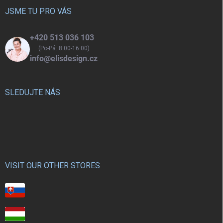
t
í
JSME TU PRO VÁS
+420 513 036 103
(Po-Pá: 8:00-16:00)
info@elisdesign.cz
SLEDUJTE NÁS
VISIT OUR OTHER STORES