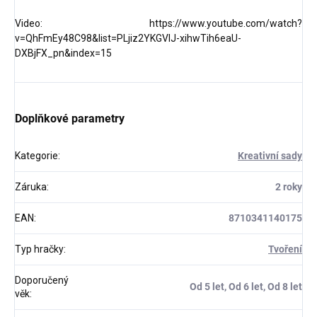
Video: https://www.youtube.com/watch?
v=QhFmEy48C98&list=PLjiz2YKGVIJ-xihwTih6eaU-
DXBjFX_pn&index=15
Doplňkové parametry
Kategorie
:
Kreativní sady
Záruka
:
2 roky
EAN
:
8710341140175
Typ hračky
:
Tvoření
Doporučený
Od 5 let, Od 6 let, Od 8 let
věk
: