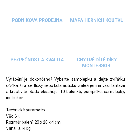
PODNIKOVÁ PRODEJNA
MAPA HERNÍCH KOUTKŮ
BEZPEČNOST A KVALITA
CHYTRÉ DÍTĚ DÍKY
MONTESSORI
Vyrábění je dokončeno? Vyberte samolepku a dejte zvířátku
očička, žirafce flíčky nebo kola autíčku. Záleží jen na vaší fantazii
a kreativitě. Sada obsahuje: 10 balónků, pumpičku, samolepky,
instrukce.
Technické parametry:
Věk: 6+.
Rozměr balení: 20 x 20 x 4 cm.
Váha: 0,14 kg.