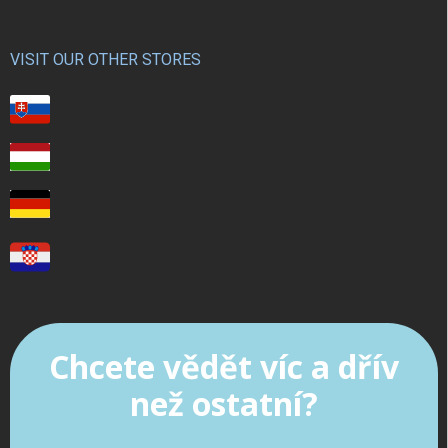
VISIT OUR OTHER STORES
Chcete vědět víc a dřív
než ostatní?