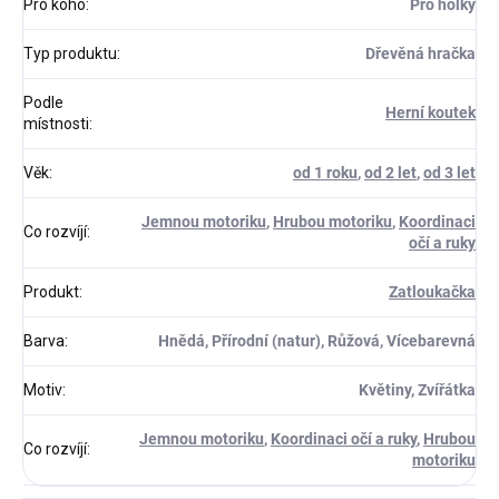
Pro koho
:
Pro holky
Typ produktu
:
Dřevěná hračka
Podle
Herní koutek
místnosti
:
Věk
:
od 1 roku
,
od 2 let
,
od 3 let
Jemnou motoriku
,
Hrubou motoriku
,
Koordinaci
Co rozvíjí
:
očí a ruky
Produkt
:
Zatloukačka
Barva
:
Hnědá, Přírodní (natur), Růžová, Vícebarevná
Motiv
:
Květiny, Zvířátka
Jemnou motoriku
,
Koordinaci očí a ruky
,
Hrubou
Co rozvíjí
:
motoriku