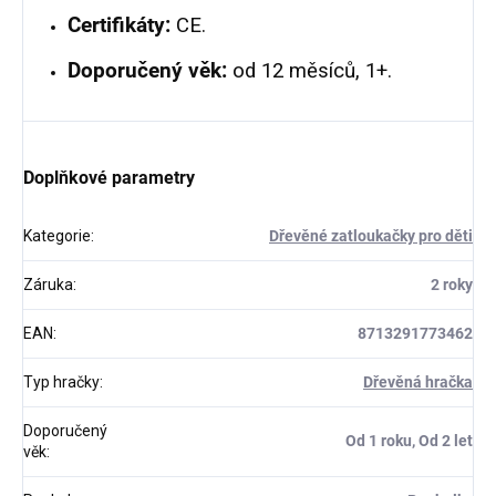
Certifikáty:
CE.
Doporučený věk:
od 12 měsíců, 1+.
Doplňkové parametry
Kategorie
:
Dřevěné zatloukačky pro děti
Záruka
:
2 roky
EAN
:
8713291773462
Typ hračky
:
Dřevěná hračka
Doporučený
Od 1 roku, Od 2 let
věk
: