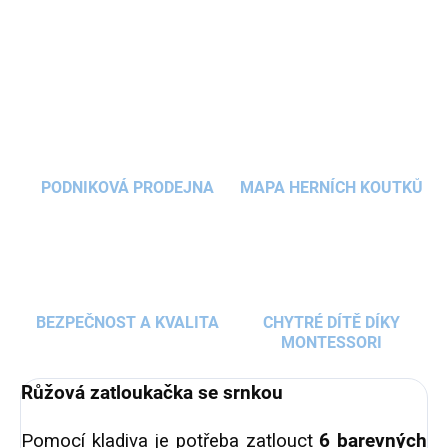
DETAILNÍ INFORMACE
kolíčky
? Zatloukačka v pastelové
růžové barvě
se srnečkou a květy okouzlí každou
holčičku
.
ZEPTAT SE
HLÍDAT
PODNIKOVÁ PRODEJNA
MAPA HERNÍCH KOUTKŮ
BEZPEČNOST A KVALITA
CHYTRÉ DÍTĚ DÍKY
MONTESSORI
Růžová zatloukačka se srnkou
Pomocí kladiva je potřeba zatlouct
6 barevných