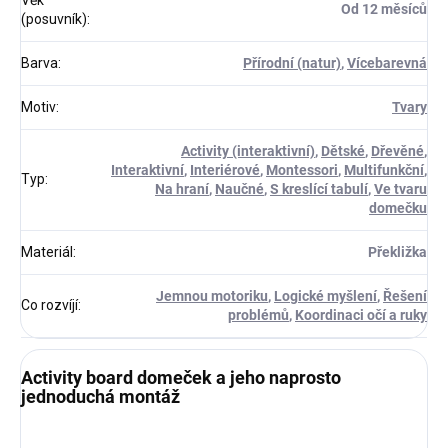
Věk
Od 12 měsíců
(posuvník)
:
Barva
:
Přírodní (natur)
,
Vícebarevná
Motiv
:
Tvary
Activity (interaktivní)
,
Dětské
,
Dřevěné
,
Interaktivní
,
Interiérové
,
Montessori
,
Multifunkční
,
Typ
:
Na hraní
,
Naučné
,
S kreslící tabulí
,
Ve tvaru
domečku
Materiál
:
Překližka
Jemnou motoriku
,
Logické myšlení
,
Řešení
Co rozvíjí
:
problémů
,
Koordinaci očí a ruky
Activity board domeček a jeho naprosto
jednoduchá montáž