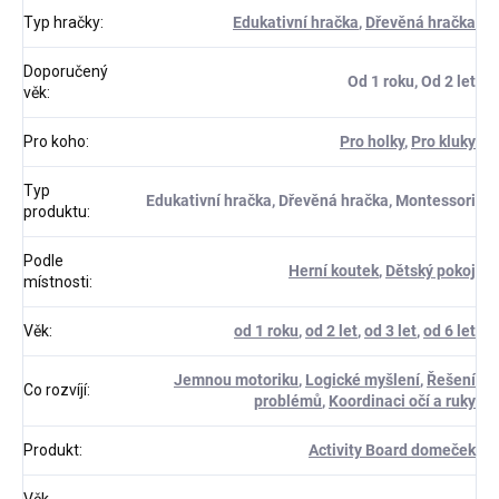
Typ hračky
:
Edukativní hračka
,
Dřevěná hračka
Doporučený
Od 1 roku, Od 2 let
věk
:
Pro koho
:
Pro holky
,
Pro kluky
Typ
Edukativní hračka, Dřevěná hračka, Montessori
produktu
:
Podle
Herní koutek
,
Dětský pokoj
místnosti
:
Věk
:
od 1 roku
,
od 2 let
,
od 3 let
,
od 6 let
Jemnou motoriku
,
Logické myšlení
,
Řešení
Co rozvíjí
:
problémů
,
Koordinaci očí a ruky
Produkt
:
Activity Board domeček