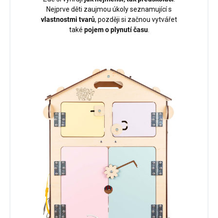
Nejprve děti zaujmou úkoly seznamující s
vlastnostmi tvarů
, později si začnou vytvářet
také
pojem o plynutí času
.