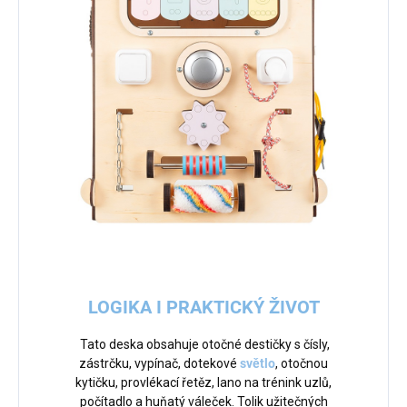
LOGIKA I PRAKTICKÝ ŽIVOT
Tato deska obsahuje otočné destičky s čísly,
zástrčku, vypínač, dotekové
světlo
, otočnou
kytičku, provlékací řetěz, lano na trénink uzlů,
počítadlo a huňatý váleček. Tolik užitečných