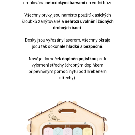
omalována
netoxickými barvami
na vodní bázi.
Všechny prvky jsou namísto použití klasických
šroubků zanýtované a
nehrozí uvolnění žádných
drobných částí
.
Desky jsou vyřezány laserem, všechny okraje
jsou tak dokonale
hladké
a
bezpečné
.
Nově je domeček
doplněn pojistkou
proti
vylomení střechy (drobným doplňkem
připevněným pomocí nýtu pod hřebenem
střechy).