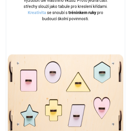
vyzdobit dle vlastního vkusu. Proto jedna část
střechy slouží jako tabule pro kreslení křídami.
Kreativita
se snoubí s
tréninkem ruky
pro
budoucí školní povinnosti.