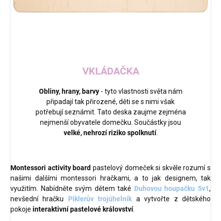
VKLÁDAČKA
Obliny, hrany, barvy
- tyto vlastnosti světa nám
připadají tak přirozené, děti se s nimi však
potřebují seznámit. Tato deska zaujme zejména
nejmenší obyvatele domečku. Součástky jsou
velké, nehrozí riziko spolknutí
.
Montessori activity board
pastelový domeček si skvěle rozumí s
našimi dalšími montessori hračkami, a to jak designem, tak
využitím. Nabídněte svým dětem také
Duhovou houpačku 5v1
,
nevšední hračku
Piklerův trojúhelník
a vytvořte z dětského
pokoje
interaktivní pastelové království
.