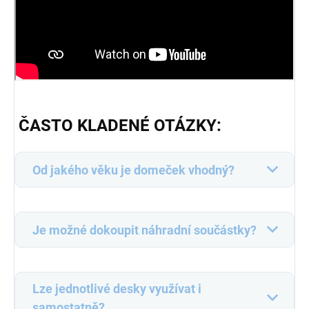
ČASTO KLADENÉ OTÁZKY:
Od jakého věku je domeček vhodný?
Je možné dokoupit náhradní součástky?
Lze jednotlivé desky využívat i
samostatně?