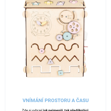
VNÍMÁNÍ PROSTORU A ČASU
Zde si vyhrají
jak nejmenší, tak předškoláci
.