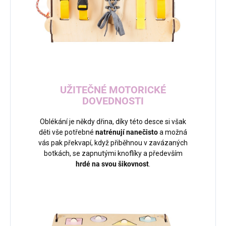
UŽITEČNÉ MOTORICKÉ
DOVEDNOSTI
Oblékání je někdy dřina, díky této desce si však
děti vše potřebné
natrénují nanečisto
a možná
vás pak překvapí, když přiběhnou v zavázaných
botkách, se zapnutými knoflíky a především
hrdé na svou šikovnost
.