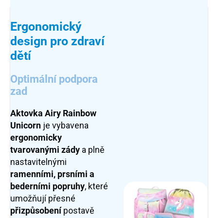
Ergonomický
design pro zdraví
dětí
Optimální podpora
zad
Aktovka Airy Rainbow
Unicorn
je vybavena
ergonomicky
tvarovanými zády
a plně
nastavitelnými
ramenními, prsními a
bederními popruhy
, které
umožňují přesné
přizpůsobení
postavě