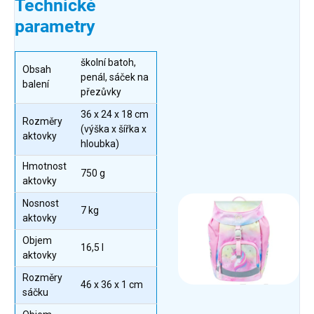
Technické
parametry
školní batoh,
Obsah
penál, sáček na
balení
přezůvky
36 x 24 x 18 cm
Rozměry
(výška x šířka x
aktovky
hloubka)
Hmotnost
750 g
aktovky
Nosnost
7 kg
aktovky
Objem
16,5 l
aktovky
Rozměry
46 x 36 x 1 cm
sáčku