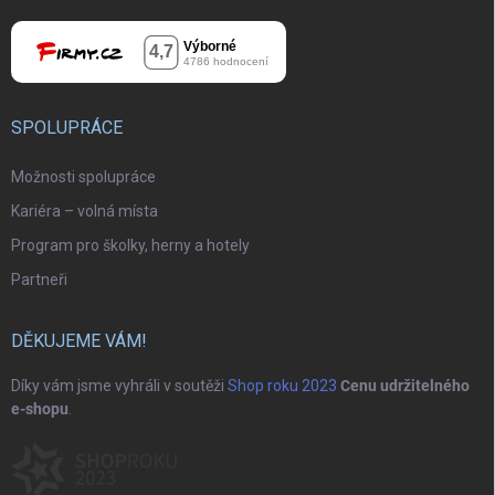
SPOLUPRÁCE
Možnosti spolupráce
Kariéra – volná místa
Program pro školky, herny a hotely
Partneři
DĚKUJEME VÁM!
Díky vám jsme vyhráli v soutěži
Shop roku 2023
Cenu udržitelného
e-shopu
.