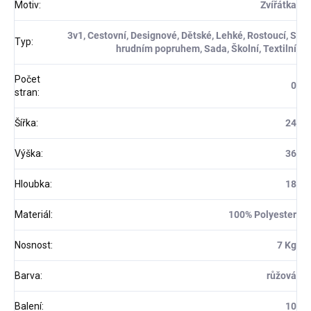
Motiv
:
Zvířátka
3v1, Cestovní, Designové, Dětské, Lehké, Rostoucí, S
Typ
:
hrudním popruhem, Sada, Školní, Textilní
Počet
0
stran
:
Šířka
:
24
Výška
:
36
Hloubka
:
18
Materiál
:
100% Polyester
Nosnost
:
7 Kg
Barva
:
růžová
Balení
:
10