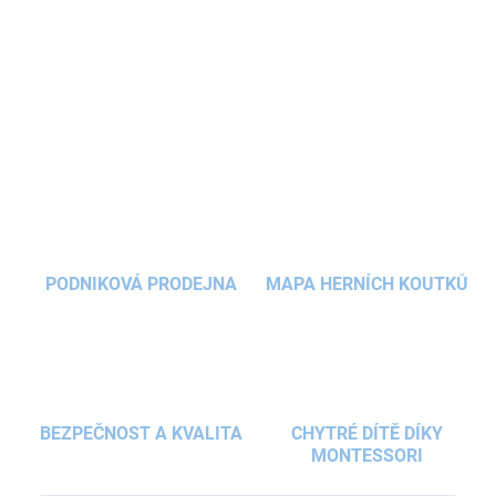
a
sáček na přezůvky
pro děti od 1. třídy.
Ergonomická
a
ktovka
s
duhovým designem a reflexními prvky pojme všechny
školní
potřeby a zajistí pohodlné nošení.
DETAILNÍ INFORMACE
ZEPTAT SE
HLÍDAT
PODNIKOVÁ PRODEJNA
MAPA HERNÍCH KOUTKŮ
BEZPEČNOST A KVALITA
CHYTRÉ DÍTĚ DÍKY
MONTESSORI