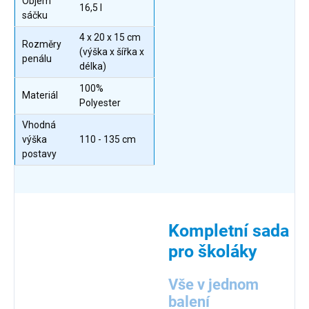
Objem
16,5 l
sáčku
4 x 20 x 15 cm
Rozměry
(výška x šířka x
penálu
délka)
100%
Materiál
Polyester
Vhodná
výška
110 - 135 cm
postavy
Kompletní sada
pro školáky
Vše v jednom
balení