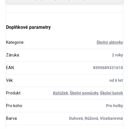
Doplňkové parametry
Kategorie
:
Školní aktovky
Záruka
:
2 roky
EAN
:
8595689331610
Věk
:
od 6 let
Produkt
:
Batůžek
,
Školní pomůcky
,
Školní batoh
Pro koho
:
Pro holky
Barva
:
Duhová, Růžová, Vícebarevná