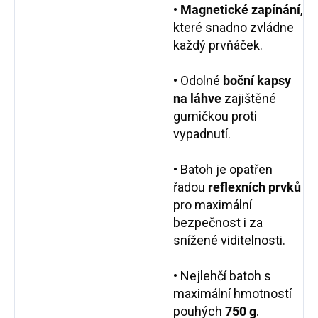
•
Magnetické zapínání
,
které snadno zvládne
každý prvňáček.
• Odolné
boční kapsy
na láhve
zajištěné
gumičkou proti
vypadnutí.
• Batoh je opatřen
řadou
reflexních prvků
pro maximální
bezpečnost i za
snížené viditelnosti.
• Nejlehčí batoh s
maximální hmotností
pouhých
750 g
.