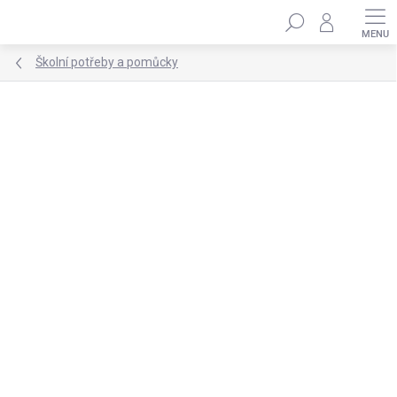
Přejít
Hledat
na
obsah
Školní potřeby a pomůcky
Podrobnosti hodnocení
1 hodnocení
ZNAČKA:
BAAGL
ZPÁTKY DO ŠKOL(K)Y