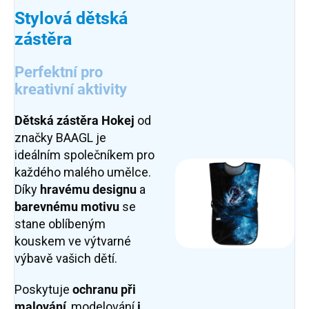
Stylová dětská
zástěra
Perfektní pro
kreativní aktivity
Dětská zástěra Hokej
od
značky BAAGL je
ideálním společníkem pro
každého malého umělce.
Díky
hravému designu
a
barevnému motivu
se
stane oblíbeným
kouskem ve výtvarné
výbavě vašich dětí.
Poskytuje
ochranu při
malování
, modelování
i