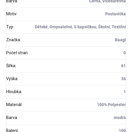
Barva
:
Černá, Vícebarevná
Motiv
:
Postavička
Typ
:
Dětské, Omyvatelné, S kapsičkou, Školní, Textilní
Značka
:
Baagl
Počet stran
:
0
Šířka
:
61
Výška
:
36
Hloubka
:
1
Materiál
:
100% Polyester
Barva
:
modrá
Balení
:
100