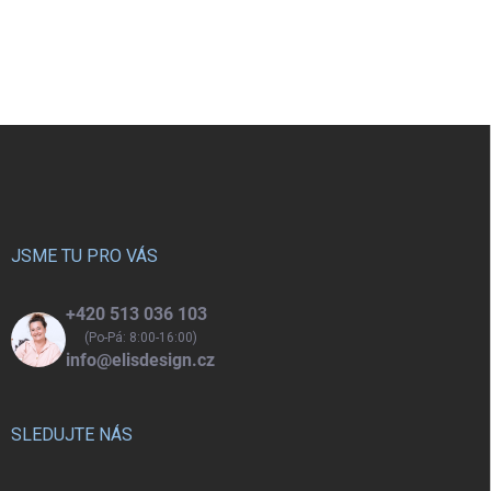
ní dělají praktickou a stylovou
uspořádání pomůcek pro malé
volbu pro malé umělce.
umělce od 6 let.
Z
á
p
a
t
í
JSME TU PRO VÁS
+420 513 036 103
(Po-Pá: 8:00-16:00)
info@elisdesign.cz
SLEDUJTE NÁS