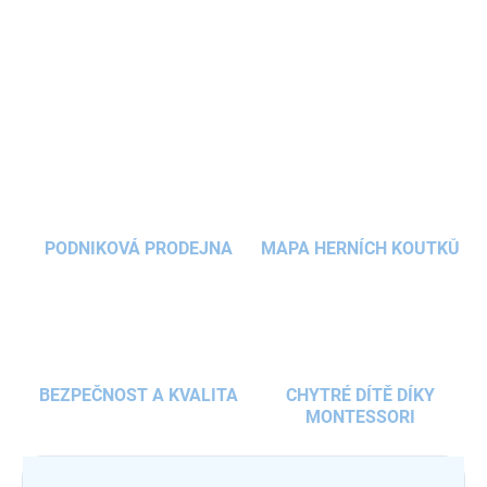
praktické kapsy
a chlapecký design z ní dělají ideálního
pomocníka pro malé tvůrce.
DETAILNÍ INFORMACE
ZEPTAT SE
HLÍDAT
PODNIKOVÁ PRODEJNA
MAPA HERNÍCH KOUTKŮ
BEZPEČNOST A KVALITA
CHYTRÉ DÍTĚ DÍKY
MONTESSORI