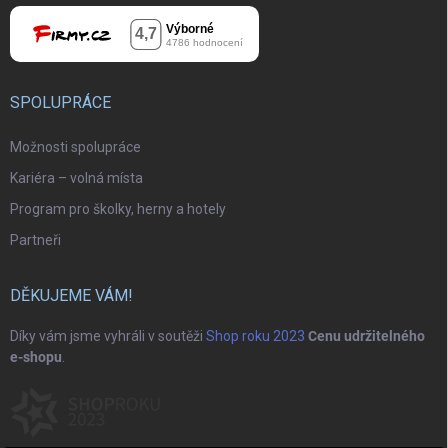
SPOLUPRÁCE
Možnosti spolupráce
Kariéra – volná místa
Program pro školky, herny a hotely
Partneři
DĚKUJEME VÁM!
Díky vám jsme vyhráli v soutěži
Shop roku 2023
Cenu udržitelného
e-shopu
.