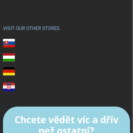
VISIT OUR OTHER STORES
Chcete vědět víc a dřív
než ostatní?