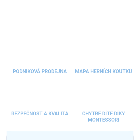
uzavírání a dostatek místa pro drobné a čipy. Děti ji mohou nosit v
batohu
nebo zavěšenou na krku.
DETAILNÍ INFORMACE
ZEPTAT SE
HLÍDAT
PODNIKOVÁ PRODEJNA
MAPA HERNÍCH KOUTKŮ
BEZPEČNOST A KVALITA
CHYTRÉ DÍTĚ DÍKY
MONTESSORI