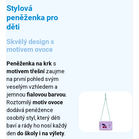
Stylová
peněženka pro
děti
Skvělý design s
motivem ovoce
Peněženka na krk
s
motivem třešní
zaujme
na první pohled svým
veselým vzhledem a
jemnou
fialovou barvou
.
Roztomilý
motiv ovoce
dodává peněžence
osobitý styl, který děti
baví a rády ho nosí každý
den
do školy i na výlety
.