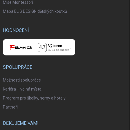
Mise Montessori
Mapa ELIS DESIGN dětských koutků
HODNOCENÍ
SPOLUPRÁCE
Možnosti spolupráce
Kariéra – volná místa
Program pro školky, herny a hotely
Partneři
DĚKUJEME VÁM!