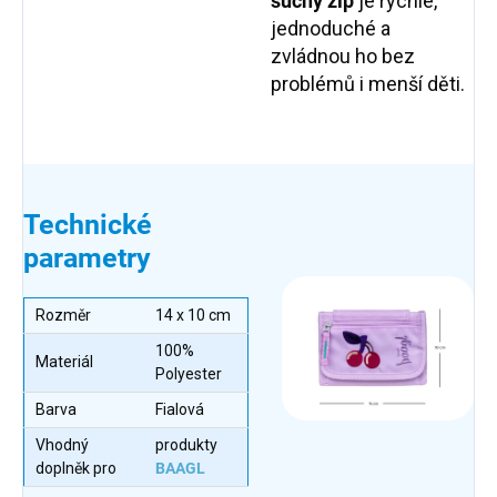
suchý zip
je rychlé,
jednoduché a
zvládnou ho bez
problémů i menší děti.
Technické
parametry
Rozměr
14 x 10 cm
100%
Materiál
Polyester
Barva
Fialová
Vhodný
produkty
doplněk pro
BAAGL