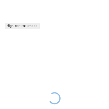
školních potřeb.
aktivity – skvělý spojení stylu a
funkčnosti.
High-contrast mode
ZPÁTKY DO
ZPÁTKY DO
ŠKOL(K)Y
ŠKOL(K)Y
BAAGL Peněženka na
BAAGL Peněženka na
krk Draci
krk Kapybara