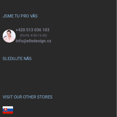
a
t
í
JSME TU PRO VÁS
+420 513 036 103
(Po-Pá: 8:00-16:00)
info@elisdesign.cz
SLEDUJTE NÁS
VISIT OUR OTHER STORES