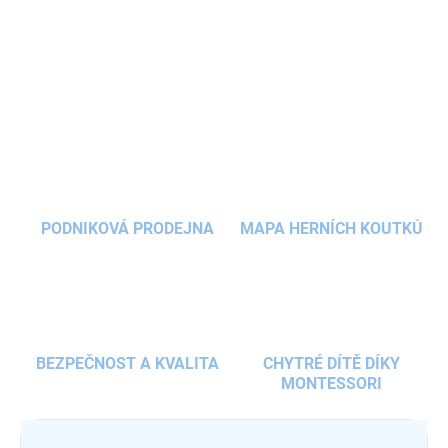
přizpůsobí růstu dítěte.
Aktovka
do školy
nabízí reflexní prvky,
praktické vyklápěcí otevírání, voděodolný materiál a vyměnitelné
DETAILNÍ INFORMACE
odznáčky.
ZEPTAT SE
HLÍDAT
PODNIKOVÁ PRODEJNA
MAPA HERNÍCH KOUTKŮ
BEZPEČNOST A KVALITA
CHYTRÉ DÍTĚ DÍKY
MONTESSORI