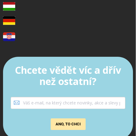
Chcete vědět víc a dřív
než ostatní?
ANO, TO CHCI