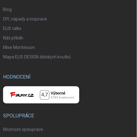
Blog
DIY, nápady a inspirace
ELIS talks
Náš příběh
Mise Montessori
Mapa ELIS DESIGN dětských koutků
HODNOCENÍ
SPOLUPRÁCE
Možnosti spolupráce