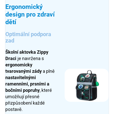
Ergonomický
design pro zdraví
dětí
Optimální podpora
zad
Školní aktovka Zippy
Draci
je navržena s
ergonomicky
tvarovanými zády
a plně
nastavitelnými
ramenními, prsními a
bočními popruhy
, které
umožňují přesné
přizpůsobení každé
postavě.