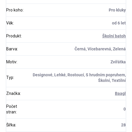
Pro koho
:
Pro kluky
Věk
:
od 6 let
Produkt
:
Školní batoh
Barva
:
Černá, Vícebarevná, Zelená
Motiv
:
Zvířátka
Designové, Lehké, Rostoucí, S hrudním popruhem,
Typ
:
Školní, Textilní
Značka
:
Baagl
Počet
0
stran
:
Šířka
:
28