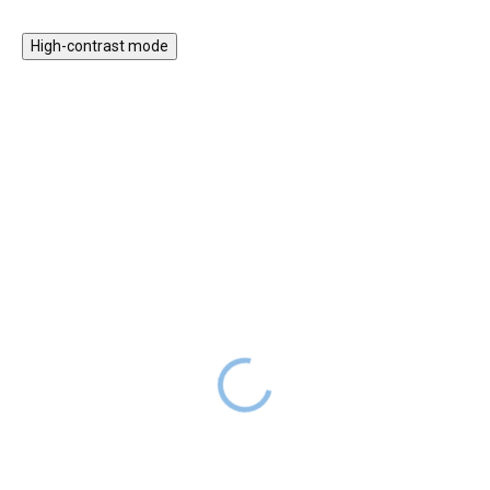
High-contrast mode
ZPÁTKY DO
ZPÁTKY DO
ŠKOL(K)Y
ŠKOL(K)Y
BAAGL Peněženka na
Tritanová láhev na pití
krk Draci
Panda, 500 ml
219 Kč
319 Kč
269 Kč
SKLADEM
399 Kč
SKLADEM
Peněženka na krk BAAGL s
Šedá láhev na pití s veselým
motivem draka je ideální pro
motivem pandiček je skvělou