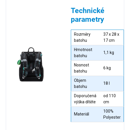
Technické
parametry
Rozměry
37 x 28 x
batohu
17 cm
Hmotnost
1,1 kg
batohu
Nosnost
6 kg
batohu
Objem
18 l
batohu
Doporučená
od 110
výška dítěte
cm
100%
Materiál
Polyester