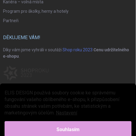
Kariéra – volná místa
Program pro školky, herny a hotely
Partneři
DĚKUJEME VÁM!
Díky vám jsme vyhráli v soutěži
Shop roku 2023
Cenu udržitelného
e-shopu
.
ELIS DESIGN používá soubory cookie ke správnému
fungování vašeho oblíbeného e-shopu, k přizpůsobení
obsahu stránek vašim potřebám, ke statistickým a
marketingovým účelům.
Nastavení
Copyright 2026
ELIS DESIGN
. Všechna práva vyhrazena.
Upravit nastavení
cookies
Souhlasím