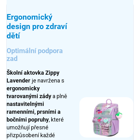
Ergonomický
design pro zdraví
dětí
Optimální podpora
zad
Školní aktovka Zippy
Lavender
je navržena s
ergonomicky
tvarovanými zády
a plně
nastavitelnými
ramenními, prsními a
bočními popruhy
, které
umožňují přesné
přizpůsobení každé