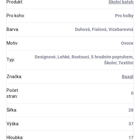
Produkt
:
Školní batoh
Pro koho
:
Pro holky
Barva
:
Duhová, Fialová, Vícebarevná
Motiv
:
Ovoce
Designové, Lehké, Rostoucí, S hrudním popruhem,
Typ
:
Školní, Textilní
Značka
:
Baagl
Počet
0
stran
:
Šířka
:
28
Výška
:
37
Hloubka
:
17