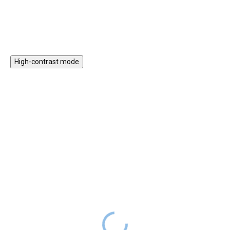
lze naplnit podle vlastních
parťáka do školy, na výlet i
potřeb.
trénink.
High-contrast mode
ZPÁTKY DO
ZPÁTKY DO
ŠKOL(K)Y
ŠKOL(K)Y
BAAGL 3 SET Zippy
BAAGL 3 SET Zippy
Panda: aktovka, penál,
Plameňák: aktovka,