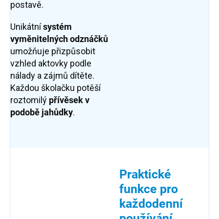
postavě.
Unikátní
systém
vyměnitelných odznáčků
umožňuje přizpůsobit
vzhled aktovky podle
nálady a zájmů dítěte.
Každou školačku potěší
roztomilý
přívěsek v
podobě jahůdky
.
Praktické
funkce pro
každodenní
používání