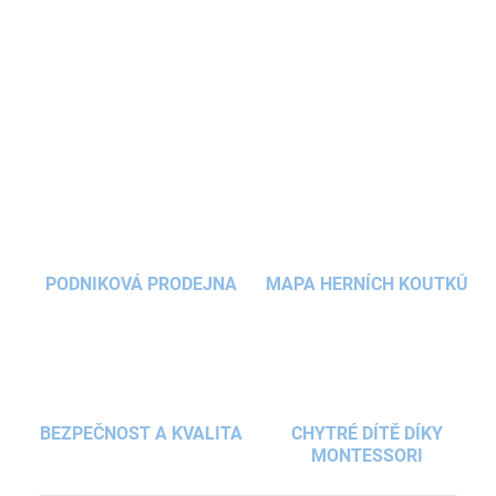
ergonomii a systém, který
roste spolu s dítětem
. Lehká
aktovka
do školy
nabízí voděodolný materiál, vyklápěcí otevírání,
reflexní prvky a stylové
vyměnitelné odznáčky
.
DETAILNÍ INFORMACE
ZEPTAT SE
HLÍDAT
PODNIKOVÁ PRODEJNA
MAPA HERNÍCH KOUTKŮ
BEZPEČNOST A KVALITA
CHYTRÉ DÍTĚ DÍKY
MONTESSORI