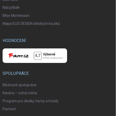
Náš příběh
Mise Montessori
Mapa ELIS DESIGN dětských koutků
HODNOCENÍ
SPOLUPRÁCE
Možnosti spolupráce
Kariéra – volná místa
Program pro školky, herny a hotely
Partneři