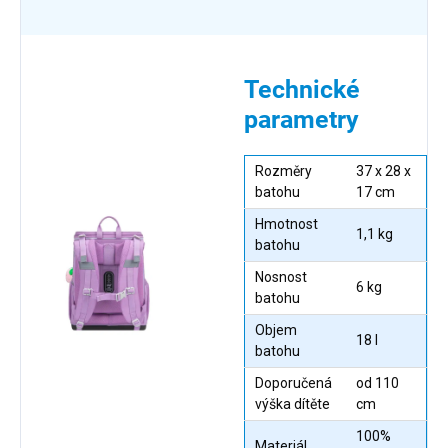
Technické
parametry
Rozměry
37 x 28 x
batohu
17 cm
Hmotnost
1,1 kg
batohu
Nosnost
6 kg
batohu
Objem
18 l
batohu
Doporučená
od 110
výška dítěte
cm
100%
Materiál