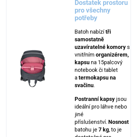
Dostatek prostoru
pro všechny
potřeby
Batoh nabízí
tři
samostatně
uzavíratelné komory
s
vnitřním
organizérem,
kapsu
na 15palcový
notebook či tablet
a
termokapsu na
svačinu
.
Postranní kapsy
jsou
ideální pro láhve nebo
jiné
příslušenství.
N
osnost
batohu je
7 kg
, to je