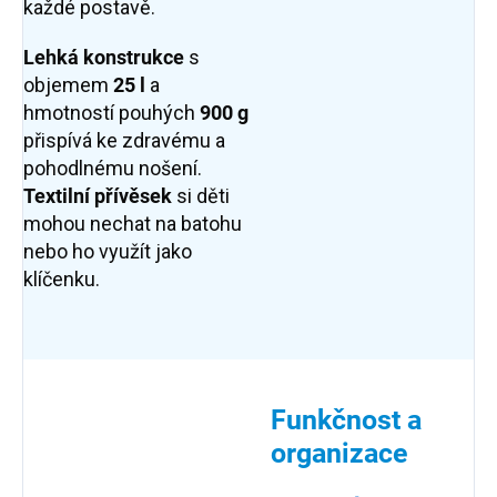
každé postavě.
Lehká konstrukce
s
objemem
25 l
a
hmotností pouhých
900 g
přispívá ke zdravému a
pohodlnému nošení.
Textilní p
řívěsek
si děti
mohou nechat na batohu
nebo ho využít jako
klíčenku.
Funkčnost a
organizace