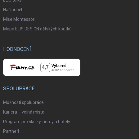
ELIS talks
Náš příběh
Mise Montessori
Mapa ELIS DESIGN dětských koutků
HODNOCENÍ
SPOLUPRÁCE
Možnosti spolupráce
Kariéra – volná místa
Program pro školky, herny a hotely
Partneři