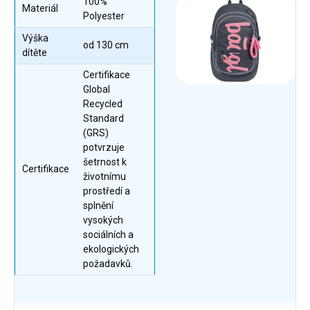
100%
Materiál
Polyester
Výška
od 130 cm
dítěte
Certifikace
Global
Recycled
Standard
(GRS)
potvrzuje
šetrnost k
Certifikace
životnímu
prostředí a
splnění
vysokých
sociálních a
ekologických
požadavků.