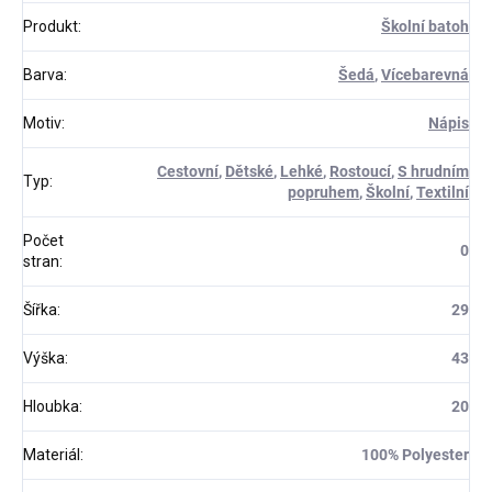
Produkt
:
Školní batoh
Barva
:
Šedá
,
Vícebarevná
Motiv
:
Nápis
Cestovní
,
Dětské
,
Lehké
,
Rostoucí
,
S hrudním
Typ
:
popruhem
,
Školní
,
Textilní
Počet
0
stran
:
Šířka
:
29
Výška
:
43
Hloubka
:
20
Materiál
:
100% Polyester