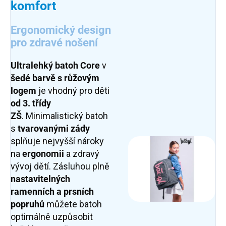
komfort
Ergonomický design
pro zdravé nošení
Ultralehký batoh Core
v
šedé barvě s růžovým
logem
je vhodný pro děti
od 3. třídy
ZŠ
.
Minimalistický batoh
s
tvarovanými zády
splňuje nejvyšší nároky
na
ergonomii
a zdravý
vývoj dětí. Zásluhou plně
nastavitelných
ramenních a prsních
popruhů
můžete batoh
optimálně uzpůsobit