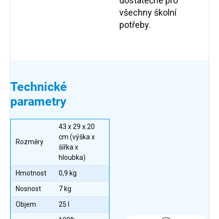
dostatečné pro
všechny školní
potřeby.
Technické
parametry
43 x 29 x 20
cm (výška x
Rozměry
šířka x
hloubka)
Hmotnost
0,9 kg
Nosnost
7 kg
Objem
25 l