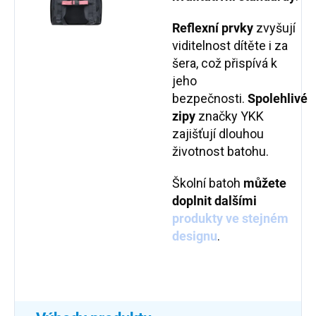
Reflexní prvky
zvyšují
viditelnost dítěte i za
šera, což přispívá k
jeho
bezpečnosti.
Spolehlivé
zipy
značky YKK
zajišťují dlouhou
životnost batohu.
Školní batoh
můžete
doplnit dalšími
produkty ve stejném
designu
.