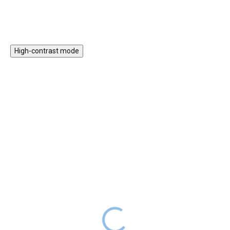
High-contrast mode
Magnetická stavebnice
Motorický stolek s
EliFix Travel - 100 ks
vláčkem a aktivitami
1 499 Kč
999 Kč
SKLADEM
1 999 Kč
SKLADEM
Magnetická stavebnice EliFix
Motorický stoleček v jemných