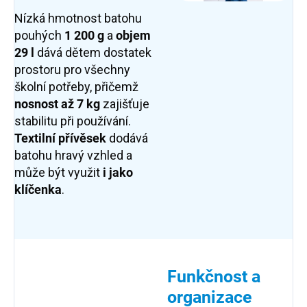
Nízká hmotnost batohu
pouhých
1 200 g
a
objem
29 l
dává dětem dostatek
prostoru pro všechny
školní potřeby, přičemž
nosnost až 7 kg
zajišťuje
stabilitu při používání.
Textilní přívěsek
dodává
batohu hravý vzhled a
může být využit
i jako
klíčenka
.
Funkčnost a
organizace