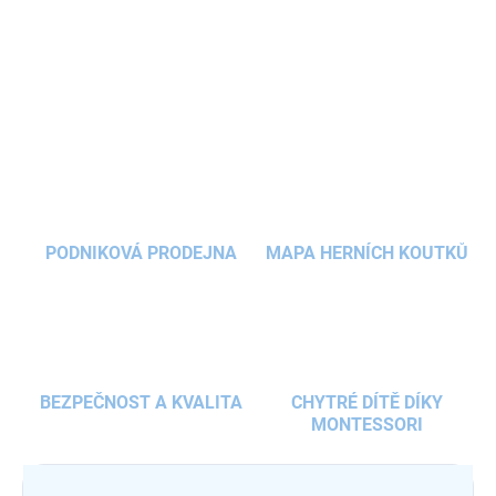
reflexní prvky
a voděodolný materiál.
Rostoucí batoh do školy
je
ideální volbou pro děti, které potřebují spolehlivý a stylový
školní
DETAILNÍ INFORMACE
doplněk.
ZEPTAT SE
HLÍDAT
PODNIKOVÁ PRODEJNA
MAPA HERNÍCH KOUTKŮ
BEZPEČNOST A KVALITA
CHYTRÉ DÍTĚ DÍKY
MONTESSORI