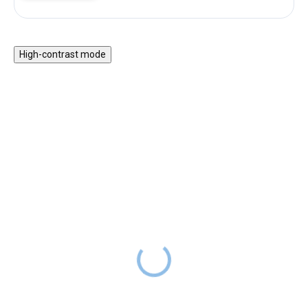
High-contrast mode
ZPÁTKY DO
ZPÁTKY DO
ŠKOL(K)Y
ŠKOL(K)Y
Desky na školní sešity
BAAGL Sáček s kapsou
A5 Panda
Draci
129 Kč
259 Kč
159 Kč
SKLADEM
319 Kč
SKLADEM