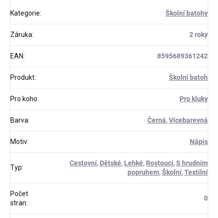
Kategorie
:
Školní batohy
Záruka
:
2 roky
EAN
:
8595689361242
Produkt
:
Školní batoh
Pro koho
:
Pro kluky
Barva
:
Černá
,
Vícebarevná
Motiv
:
Nápis
Cestovní
,
Dětské
,
Lehké
,
Rostoucí
,
S hrudním
Typ
:
popruhem
,
Školní
,
Textilní
Počet
0
stran
: