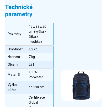
Technické
parametry
45 x 33 x 20
cm (výška x
Rozměry
šířka x
hloubka)
Hmotnost
1,2 kg
Nosnost
7 kg
Objem
29 l
100%
Materiál
Polyester
Výška
od 130 cm
dítěte
Certifikace
Global