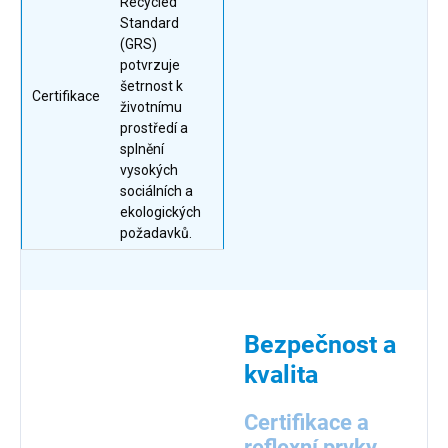
Recycled
Standard
(GRS)
potvrzuje
šetrnost k
Certifikace
životnímu
prostředí a
splnění
vysokých
sociálních a
ekologických
požadavků.
Bezpečnost a
kvalita
Certifikace a
reflexní prvky