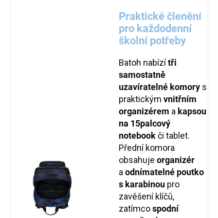
Praktické členění
pro každodenní
školní potřeby
Batoh nabízí
tři
samostatně
uzavíratelné komory
s
praktickým
vnitřním
organizérem
a
kapsou
na 15palcový
notebook
či tablet.
Přední komora
obsahuje
organizér
a
odnímatelné poutko
s karabinou
pro
zavěšení klíčů,
zatímco
spodní