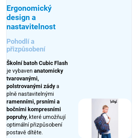
Ergonomický
design a
nastavitelnost
Pohodlí a
přizpůsobení
Školní batoh
Cubic Flash
je vybaven
anatomicky
tvarovanými,
polstrovanými zády
a
plně nastavitelnými
ramenními, prsními a
bočními kompresními
popruhy
, které umožňují
optimální přizpůsobení
postavě dítěte.