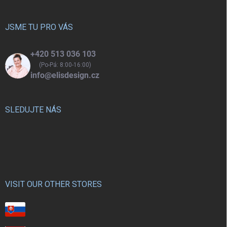
a
t
í
JSME TU PRO VÁS
+420 513 036 103
(Po-Pá: 8:00-16:00)
info@elisdesign.cz
SLEDUJTE NÁS
VISIT OUR OTHER STORES