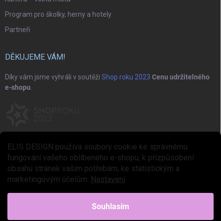
Program pro školky, herny a hotely
Partneři
DĚKUJEME VÁM!
Díky vám jsme vyhráli v soutěži
Shop roku 2023
Cenu udržitelného
e-shopu
.
ELIS DESIGN používá soubory cookie ke správnému
fungování vašeho oblíbeného e-shopu, k přizpůsobení
obsahu stránek vašim potřebám, ke statistickým a
marketingovým účelům.
Nastavení
Copyright 2026
ELIS DESIGN
. Všechna práva vyhrazena.
Upravit nastavení
cookies
Souhlasím
Vytvořil Shoptet Premium