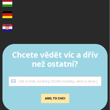
Chcete vědět víc a dřív
než ostatní?
ANO, TO CHCI