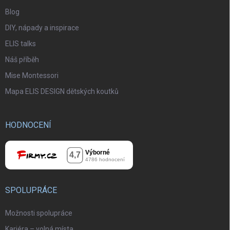
Blog
DIY, nápady a inspirace
ELIS talks
Náš příběh
Mise Montessori
Mapa ELIS DESIGN dětských koutků
HODNOCENÍ
SPOLUPRÁCE
Možnosti spolupráce
Kariéra – volná místa