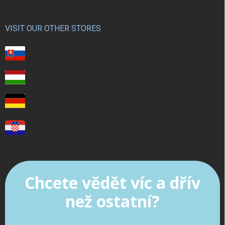
VISIT OUR OTHER STORES
Chcete vědět víc a dřív
než ostatní?