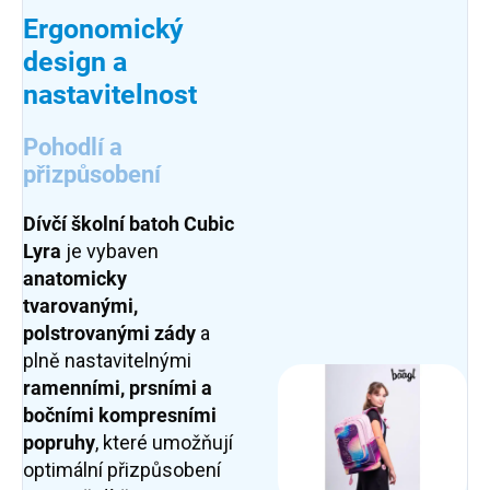
Ergonomický
design a
nastavitelnost
Pohodlí a
přizpůsobení
Dívčí školní batoh
Cubic
Lyra
je vybaven
anatomicky
tvarovanými,
polstrovanými zády
a
plně nastavitelnými
ramenními, prsními a
bočními kompresními
popruhy
, které umožňují
optimální přizpůsobení