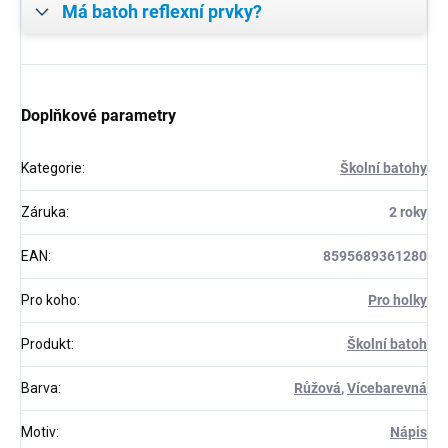
Má batoh reflexní prvky?
Doplňkové parametry
Kategorie
:
Školní batohy
Záruka
:
2 roky
EAN
:
8595689361280
Pro koho
:
Pro holky
Produkt
:
Školní batoh
Barva
:
Růžová
,
Vícebarevná
Motiv
:
Nápis