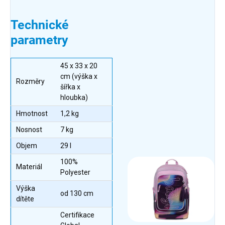
Technické
parametry
45 x 33 x 20
cm (výška x
Rozměry
šířka x
hloubka)
Hmotnost
1,2 kg
Nosnost
7 kg
Objem
29 l
100%
Materiál
Polyester
Výška
od 130 cm
dítěte
Certifikace