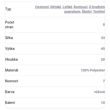
Cestovní
,
Dětské
,
Lehké
,
Rostoucí
,
S hrudním
Typ
:
popruhem
,
Školní
,
Textilní
Počet
0
stran
:
Šířka
:
33
Výška
:
45
Hloubka
:
20
Materiál
:
100% Polyester
Nosnost
:
7
Barva
:
růžová
Balení
:
10