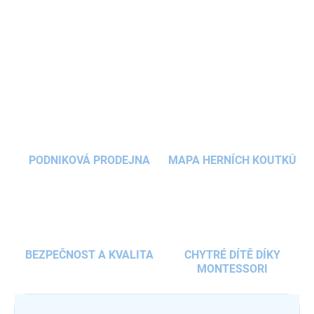
reflexní prvky
a voděodolný materiál.
Rostoucí batoh do školy
je
ideální volbou pro děti, které potřebují spolehlivý a stylový
školní
DETAILNÍ INFORMACE
doplněk.
ZEPTAT SE
HLÍDAT
PODNIKOVÁ PRODEJNA
MAPA HERNÍCH KOUTKŮ
BEZPEČNOST A KVALITA
CHYTRÉ DÍTĚ DÍKY
MONTESSORI