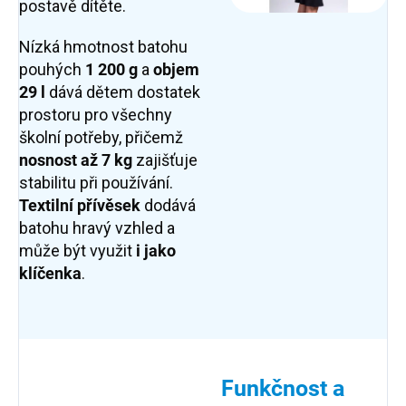
postavě dítěte.
Nízká hmotnost batohu
pouhých
1 200 g
a
objem
29 l
dává dětem dostatek
prostoru pro všechny
školní potřeby, přičemž
nosnost až 7 kg
zajišťuje
stabilitu při používání.
Textilní přívěsek
dodává
batohu hravý vzhled a
může být využit
i jako
klíčenka
.
Funkčnost a