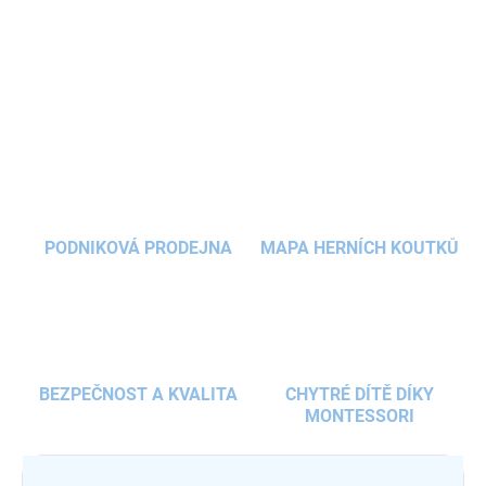
nezbytnosti. Vysoce odolný materiál a značkové zipy garantují
dlouhou životnost
školního pouzdra
pro
školáky
.
DETAILNÍ INFORMACE
ZEPTAT SE
HLÍDAT
PODNIKOVÁ PRODEJNA
MAPA HERNÍCH KOUTKŮ
BEZPEČNOST A KVALITA
CHYTRÉ DÍTĚ DÍKY
MONTESSORI