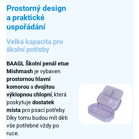
Prostorný design
a praktické
uspořádání
Velká kapacita pro
školní potřeby
BAAGL Školní penál etue
Mishmash
je vybaven
prostornou hlavní
komorou
a
dvojitou
výklopnou chlopní
, která
poskytuje
dostatek
místa
pro psací potřeby.
Díky tomu budou mít děti
vše potřebné vždy po
ruce.