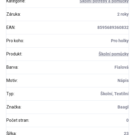
Kategorie
:
Školní potřeby a pomůcky
Záruka
:
2 roky
EAN
:
8595689360832
Pro koho
:
Pro holky
Produkt
:
Školní pomůcky
Barva
:
Fialová
Motiv
:
Nápis
Typ
:
Školní, Textilní
Značka
:
Baagl
Počet stran
:
0
Šířka
:
23