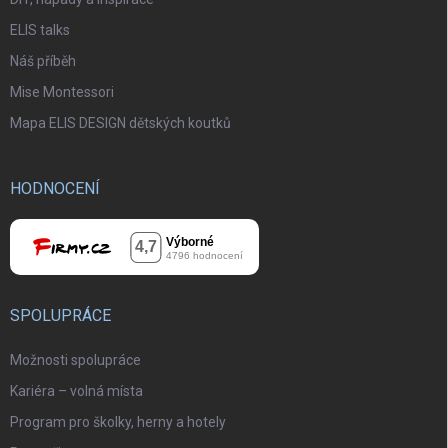
ELIS talks
Náš příběh
Mise Montessori
Mapa ELIS DESIGN dětských koutků
HODNOCENÍ
SPOLUPRÁCE
Možnosti spolupráce
Kariéra – volná místa
Program pro školky, herny a hotely