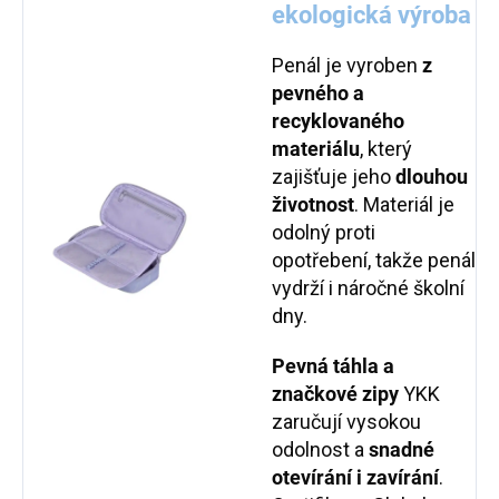
ekologická výroba
Penál je vyroben
z
pevného a
recyklovaného
materiálu
, který
zajišťuje jeho
dlouhou
životnost
. Materiál je
odolný proti
opotřebení, takže penál
vydrží i náročné školní
dny.
Pevná táhla a
značkové zipy
YKK
zaručují vysokou
odolnost a
snadné
otevírání i zavírání
.