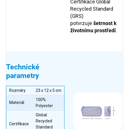
Certifikace Global
Recycled Standard
(GRS)
potvrzuje
šetrnost k
životnímu prostředí
.
Technické
parametry
Rozměry
23 x 12 x 5 cm
100%
Materiál
Polyester
Global
Recycled
Certifikace
Standard