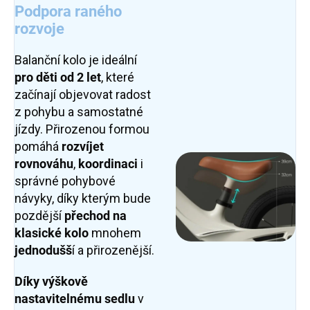
Podpora raného
rozvoje
Balanční kolo je ideální
pro děti od 2 let
, které
začínají objevovat radost
z pohybu a samostatné
jízdy. Přirozenou formou
pomáhá
rozvíjet
rovnováhu
,
koordinaci
i
správné pohybové
návyky, díky kterým bude
pozdější
přechod na
klasické kolo
mnohem
jednodušš
í a přirozenější.
Díky výškově
nastavitelnému sedlu
v