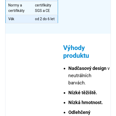
Normy a
certifikáty
certifikáty
SGS a CE
Věk
od 2 do 6 let
Výhody
produktu
Nadčasový design
v
neutrálních
barvách.
Nízké těžiště.
Nízká hmotnost.
Odlehčený