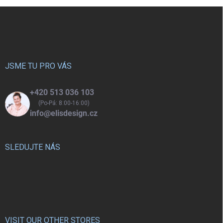
Z
á
p
a
t
í
JSME TU PRO VÁS
+420 513 036 103
(Po-Pá: 8:00-16:00)
info@elisdesign.cz
SLEDUJTE NÁS
VISIT OUR OTHER STORES