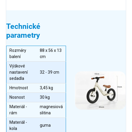
Technické
parametry
Rozměry
88 x 56 x 13
balení
cm
Výškové
nastavení
32 - 39 cm
sedadla
Hmotnost
3,45 kg
Nosnost
30 kg
Materiál -
magnesiová
rám
slitina
Materiál -
guma
kola