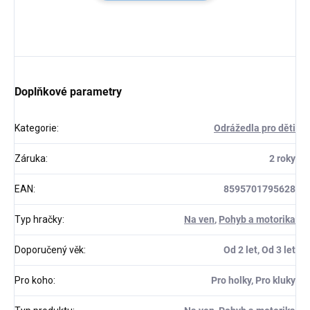
Doplňkové parametry
Kategorie
:
Odrážedla pro děti
Záruka
:
2 roky
EAN
:
8595701795628
Typ hračky
:
Na ven
,
Pohyb a motorika
Doporučený věk
:
Od 2 let, Od 3 let
Pro koho
:
Pro holky, Pro kluky