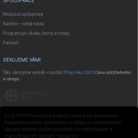
SPOLUPRÁCE
Možnosti spolupráce
Kariéra – volná místa
Program pro školky, herny a hotely
Partneři
DĚKUJEME VÁM!
Díky vám jsme vyhráli v soutěži
Shop roku 2023
Cenu udržitelného
e-shopu
.
ELIS DESIGN používá soubory cookie ke správnému
fungování vašeho oblíbeného e-shopu, k přizpůsobení
obsahu stránek vašim potřebám, ke statistickým a
marketingovým účelům.
Nastavení