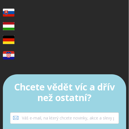
Chcete vědět víc a dřív
než ostatní?