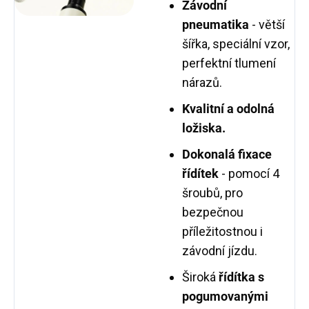
Závodní
pneumatika
- větší
šířka, speciální vzor,
perfektní tlumení
nárazů.
Kvalitní a odolná
ložiska.
Dokonalá fixace
řídítek
- pomocí 4
šroubů, pro
bezpečnou
příležitostnou i
závodní jízdu.
Široká
řídítka s
pogumovanými