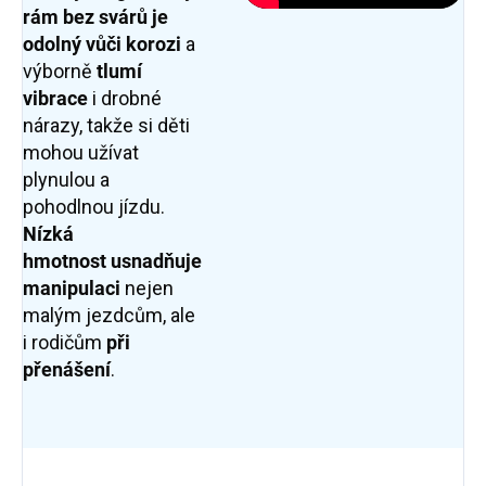
rám bez svárů je
odolný vůči korozi
a
výborně
tlumí
vibrace
i drobné
nárazy, takže si děti
mohou užívat
plynulou a
pohodlnou jízdu.
Nízká
hmotnost
usnadňuje
manipulaci
nejen
malým jezdcům, ale
i rodičům
při
přenášení
.