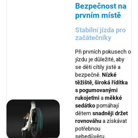
Bezpečnost na
prvním místě
Stabilní jízda pro
začátečníky
Při prvních pokusech o
jízdu je důležité, aby
se děti cítily jistě a
bezpečně.
Nízké
těžiště, široká řídítka
s pogumovanými
rukojeťmi
a
měkké
sedátko
pomáhají
dětem
snadněji držet
rovnováhu
a získávat
potřebnou
sebedůvěru.