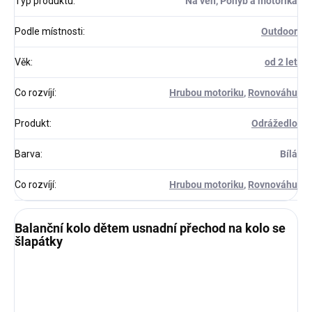
Typ produktu
:
Na ven, Pohyb a motorika
Podle místnosti
:
Outdoor
Věk
:
od 2 let
Co rozvíjí
:
Hrubou motoriku
,
Rovnováhu
Produkt
:
Odrážedlo
Barva
:
Bílá
Co rozvíjí
:
Hrubou motoriku
,
Rovnováhu
Balanční kolo dětem usnadní přechod na kolo se
šlapátky