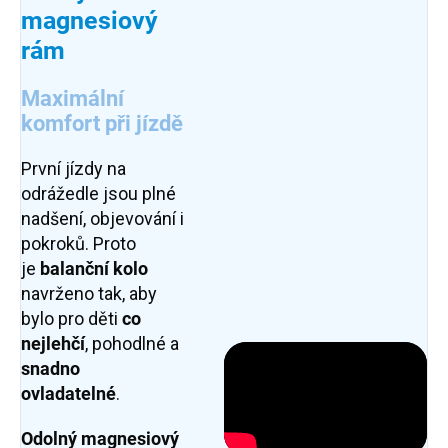
magnesiový
rám
Maximální
komfort při jízdě
První jízdy na
odrážedle jsou plné
nadšení, objevování i
pokroků. Proto
je
balanční kolo
navrženo tak, aby
bylo pro děti
co
nejlehčí
, pohodlné a
snadno
ovladatelné
.
Odolný magnesiový