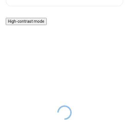
High-contrast mode
HURÁ VEN
Dřevěné pexeso -
Zvířátka
Cyklistická sada pro děti
299 Kč
799 Kč
SKLADEM
999 Kč
SKLADEM
Dětská sada chráničů na kolo s
Cena
209 Kč
s kódem
helmou zajišťuje bezpečnost a