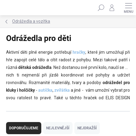
Přejít
Hledat
na
obsah
Odrážedla a vozítka
Odrážedla pro děti
Aktivní děti plné energie potřebují
hračky
, které jim umožňují při
hře zapojit celé tělo a cítit radost z pohybu. Mezi takové patří i
různá
dětská odrážedla
. Než dostanou své první kolo, naučí se na
nich ti nejmenší při jízdě koordinovat své pohyby a udržet
rovnováhu. Rozmanité materiály, tvary a podoby
odrážedel pro
kluky
i holčičky
-
autíčka
,
zvířátka
a jiné - vám umožní vybrat pro
svou ratolest to pravé. Také u těchto hraček od ELIS DESIGN
naleznete dokonalé spojení nevšedního designu, účelnosti a
požadavků na bezpečnost.
Ř
a
DOPORUČUJEME
NEJLEVNĚJŠÍ
NEJDRAŽŠÍ
z