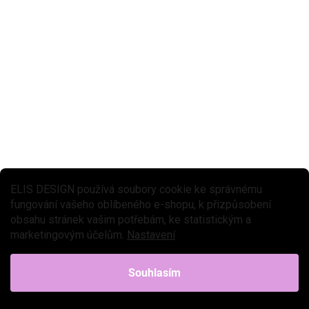
zdokonalovat rovnováhu a podporuje motorické dovednosti při
zábavě. Odrážedlo pro děti je lehké a stabilní,...
ELIS DESIGN používá soubory cookie ke správnému
fungování vašeho oblíbeného e-shopu, k přizpůsobení
obsahu stránek vašim potřebám, ke statistickým a
marketingovým účelům.
Nastavení
Souhlasím