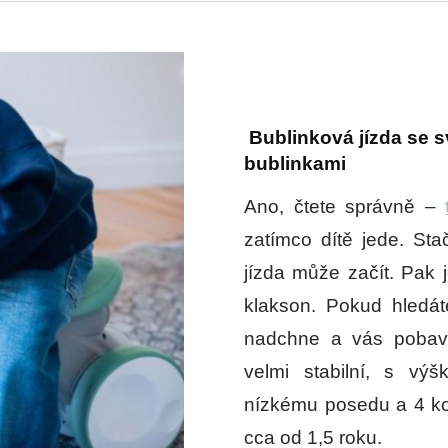
Bublinková jízda se 
bublinkami
Ano, čtete správně –
zatímco dítě jede. Sta
jízda může začít. Pak 
klakson. Pokud hledát
nadchne a vás pobaví,
velmi stabilní, s výšk
nízkému posedu a 4 ko
cca od 1,5 roku.