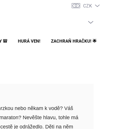
CZK
PRÁZDNÝ KOŠÍK
NÁKUPNÍ
KOŠÍK
Y 🎒
HURÁ VEN!
ZACHRAŇ HRAČKU! 🌟
🌳 NA ZA
 zmrzkou nebo někam k vodě? Váš
í maraton? Nevěšte hlavu, tohle má
cestě je odrážedlo. Děti na něm