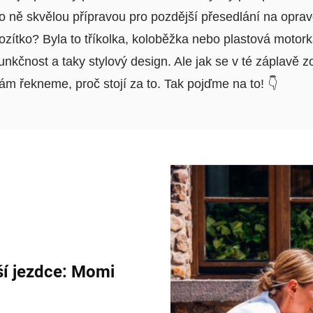
o ně skvělou přípravou pro pozdější přesedlání na opra
ozítko? Byla to tříkolka, koloběžka nebo plastová motor
nkčnost a taky stylový design. Ale jak se v té záplavě z
ám řekneme, proč stojí za to. Tak pojďme na to! 👇
ší jezdce: Momi