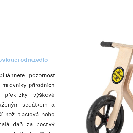
ostoucí odrážedlo
řitáhnete pozornost
 milovníky přírodních
í překližky, výškově
pruženým sedátkem a
žší než plastová nebo
malá daň za poctivý