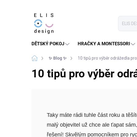
Přejít
na
obsah
DĚTSKÝ POKOJ
HRAČKY A MONTESSORI
Domů
✨ Blog ✨
10 tipů pro výběr odrážedla pr
10 tipů pro výběr odr
Taky máte rádi tuhle část roku a tě
malý objevitel už chce ale ťapat sám
řešení! Skvělým pomocníkem pro rych