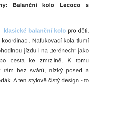
áhy: Balanční kolo Lecoco s
 –
klasické balanční kolo
pro děti,
í koordinaci. Nafukovací kola tlumí
ohodlnou jízdu i na „terénech“ jako
ebo cesta ke zmrzlině. K tomu
 rám bez svárů, nízký posed a
ák. A ten stylově čistý design - to