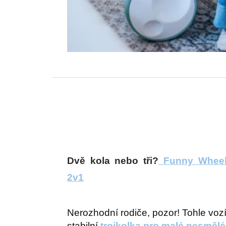
Dvě kola nebo tři?
Funny Wheels
2v1
Nerozhodní rodiče, pozor! Tohle vozí
stabilní
trojkolka pro malé nesmělé