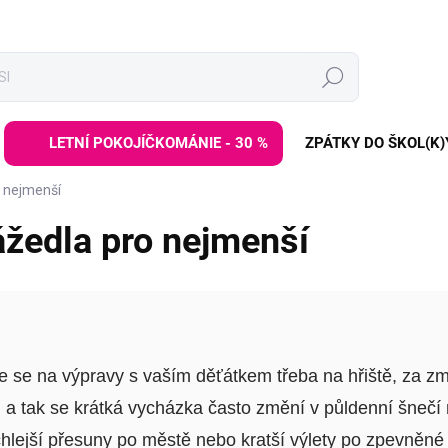
Hledat
LETNÍ POKOJÍČKOMÁNIE - 30 %
ZPÁTKY DO ŠKOL(K)
o nejmenší
ážedla pro nejmenší
šíte se na výpravy s vaším děťátkem třeba na hřiště, za
, a tak se krátká vycházka často změní v půldenní šneč
lejší přesuny po městě nebo kratší výlety po zpevněné 