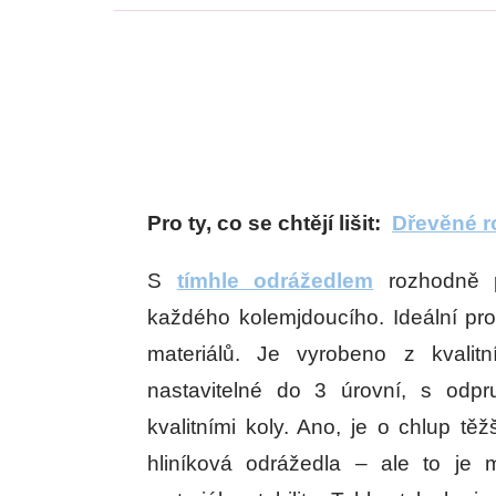
Pro ty, co se chtějí lišit:
Dřevěné r
S
tímhle odrážedlem
r
ozhodně p
každého kolemjdoucího. Ideální pro
materiálů. Je vyrobeno z kvalitn
nastavitelné do 3 úrovní, s od
kvalitními koly. Ano, je o chlup tě
hliníková odrážedla – ale to je 