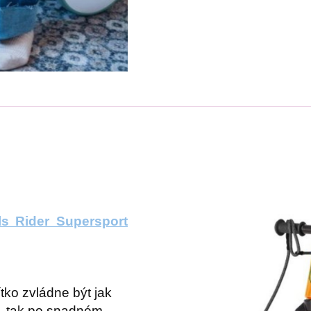
 Rider Supersport
tko zvládne být jak
, tak po snadném