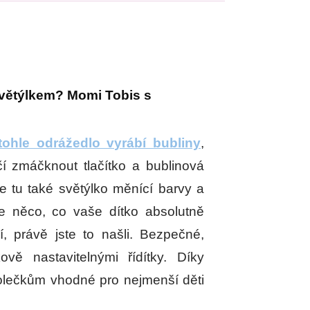
světýlkem? Momi Tobis s
tohle odrážedlo vyrábí bubliny
,
čí zmáčknout tlačítko a bublinová
je tu také světýlko měnící barvy a
e něco, co vaše dítko absolutně
 právě jste to našli. Bezpečné,
ově nastavitelnými řídítky. Díky
lečkům vhodné pro nejmenší děti