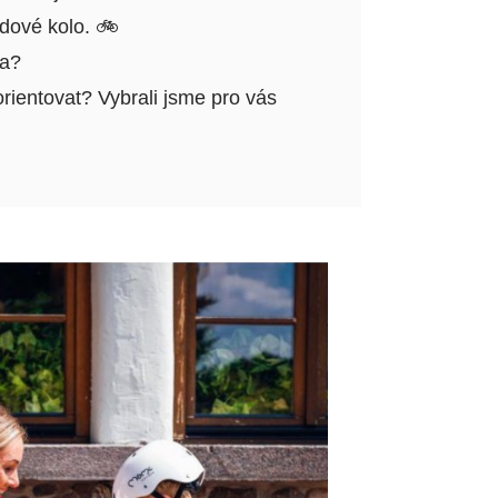
vdové kolo. 🚲
ka?
orientovat? Vybrali jsme pro vás