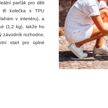
deální parťák pro děti
 tři kolečka s TPU
ahám v interiéru), a
ké (1,2 kg), takže ho
lý závodník rozhodne,
tní start pro úplné