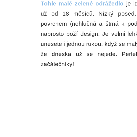
Tohle malé zelené odrážedlo
je i
už od 18 měsíců. Nízký posed,
povrchem (nehlučná a štrná k podl
naprosto boží design. Je velmi leh
unesete i jednou rukou, když se ma
že dneska už se nejede. Perfek
začátečníky!