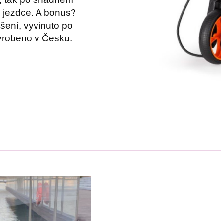
í jezdce. A bonus?
šení, vyvinuto po
vyrobeno v Česku.