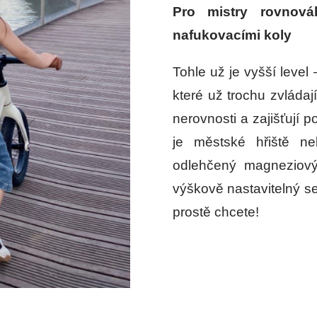
Pro mistry rovnov
nafukovacími koly
Tohle už je vyšší level
které už trochu zvládaj
nerovnosti a zajišťují p
je městské hřiště n
odlehčený magneziový
výškově nastavitelný sed
prostě chcete!