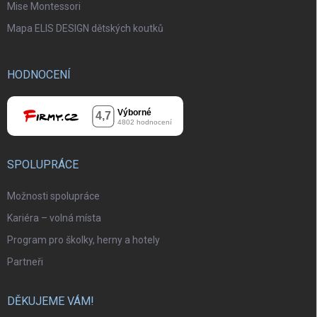
Mise Montessori
Mapa ELIS DESIGN dětských koutků
HODNOCENÍ
SPOLUPRÁCE
Možnosti spolupráce
Kariéra – volná místa
Program pro školky, herny a hotely
Partneři
DĚKUJEME VÁM!