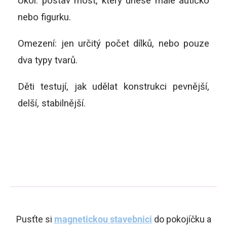
Úkol: postav most, který unese malé autíčko
nebo figurku.
Omezení: jen určitý počet dílků, nebo pouze
dva typy tvarů.
Děti testují, jak udělat konstrukci pevnější,
delší, stabilnější.
Pusťte si
magnetickou stavebnici
do pokojíčku a