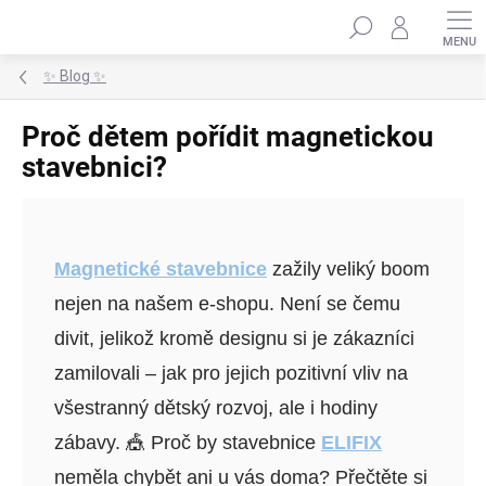
Přejít
Hledat
na
obsah
✨ Blog ✨
Proč dětem pořídit magnetickou
stavebnici?
Magnetické stavebnice
zažily veliký boom
nejen na našem e-shopu. Není se čemu
divit, jelikož kromě designu si je zákazníci
zamilovali – jak pro jejich pozitivní vliv na
všestranný dětský rozvoj, ale i hodiny
zábavy. 🎪 Proč by stavebnice
ELIFIX
neměla chybět ani u vás doma? Přečtěte si