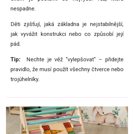
nespadne.
Děti zjišťují, jaká základna je nejstabilnější,
jak vyvážit konstrukci nebo co způsobí její
pád.
Tip:
Nechte je věž "vylepšovat" – přidejte
pravidlo, že musí použít všechny čtverce nebo
trojúhelníky.