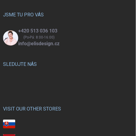
a
t
í
JSME TU PRO VÁS
+420 513 036 103
(Po-Pá: 8:00-16:00)
info@elisdesign.cz
SLEDUJTE NÁS
VISIT OUR OTHER STORES