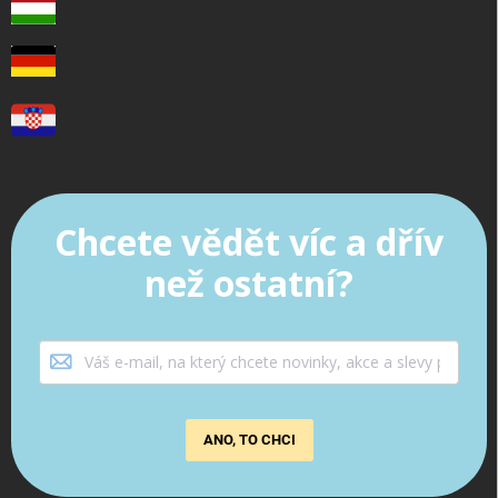
Chcete vědět víc a dřív
než ostatní?
ANO, TO CHCI