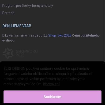
Program pro školky, herny a hotely
Partneři
DĚKUJEME VÁM!
Díky vám jsme vyhráli v soutěži
Shop roku 2023
Cenu udržitelného
e-shopu
.
ELIS DESIGN používá soubory cookie ke správnému
fungování vašeho oblíbeného e-shopu, k přizpůsobení
obsahu stránek vašim potřebám, ke statistickým a
marketingovým účelům.
Nastavení
Copyright 2026
ELIS DESIGN
. Všechna práva vyhrazena.
Upravit nastavení
cookies
Souhlasím
Vytvořil Shoptet Premium