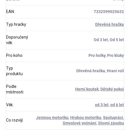
EAN
:
7332599025632
Typ hračky
:
Dřevěná hračka
Doporučený
Od 3 let, Od 5 let
věk
:
Pro koho
:
Pro holky, Pro kluky
Typ
Dřevěná hračka, Hraní rolí
produktu
:
Podle
Herní koutek
,
Dětský pokoj
místnosti
:
Věk
:
od 3 let
,
od 6 let
Jemnou motoriku
,
Hrubou motoriku
,
Spolupráci
,
Co rozvíjí
:
Smyslové vnímání
,
Slovní zásobu