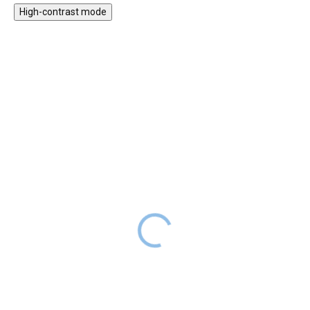
High-contrast mode
HURÁ VEN
ZPÁTKY DO
ŠKOL(K)Y
Házecí hra
★★★★
PREMIUM
899 Kč
1 199 Kč
SKLADEM
Puzzle pro děti - životní
Házecí hra ve veselých barvách
cyklus
nabízí zábavné chvíle a rozvoj
199 Kč
249 Kč
SKLADEM
motoriky dětem od 3 let. Dřevěná
deska ve tvaru jahody a pět
Dětské puzzle v dřevěné
házecích pytlíků zajišťují