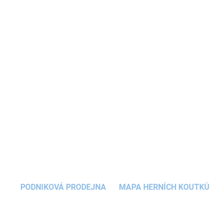
pěstitelé objevit radost ze sázení a sklizně
vlastních květin a zeleniny.
Dřevěný vozík pro
zahrádkáře
nabízí zeleninu, nádherné květiny,
konvičku, hrábky a lopatku. Jakmile děti vše
vypěstují, může vozík posloužit například jako
obchůdek
, stánek na farmářském trhu.
DETAILNÍ INFORMACE
ZEPTAT SE
HLÍDAT
PODNIKOVÁ PRODEJNA
MAPA HERNÍCH KOUTKŮ