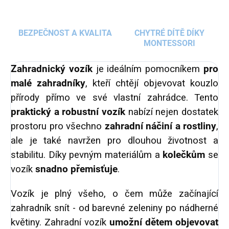
BEZPEČNOST A KVALITA
CHYTRÉ DÍTĚ DÍKY
MONTESSORI
Zahradnický vozík
je ideálním pomocníkem
pro
malé zahradníky
, kteří chtějí objevovat kouzlo
přírody přímo ve své vlastní zahrádce. Tento
praktický a robustní vozík
nabízí nejen dostatek
prostoru pro všechno
zahradní náčiní a rostliny
,
ale je také navržen pro dlouhou životnost a
stabilitu. Díky pevným materiálům a
kolečkům
se
vozík
snadno přemisťuje
.
Vozík je plný všeho, o čem může začínající
zahradník snít - od barevné zeleniny po nádherné
květiny. Zahradní vozík
umožní dětem objevovat