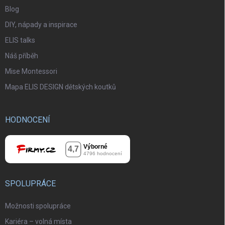
Blog
DIY, nápady a inspirace
ELIS talks
Náš příběh
Mise Montessori
Mapa ELIS DESIGN dětských koutků
HODNOCENÍ
SPOLUPRÁCE
Možnosti spolupráce
Kariéra – volná místa