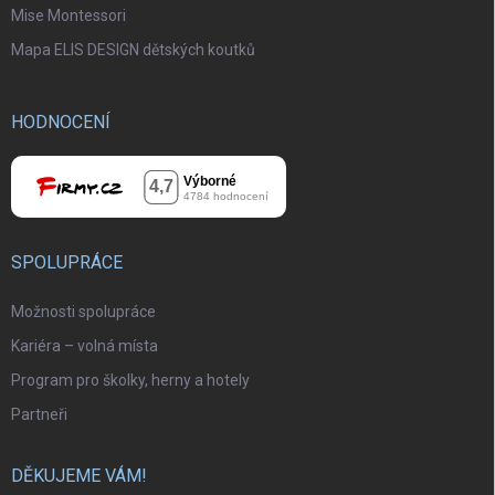
Mise Montessori
Mapa ELIS DESIGN dětských koutků
HODNOCENÍ
SPOLUPRÁCE
Možnosti spolupráce
Kariéra – volná místa
Program pro školky, herny a hotely
Partneři
DĚKUJEME VÁM!