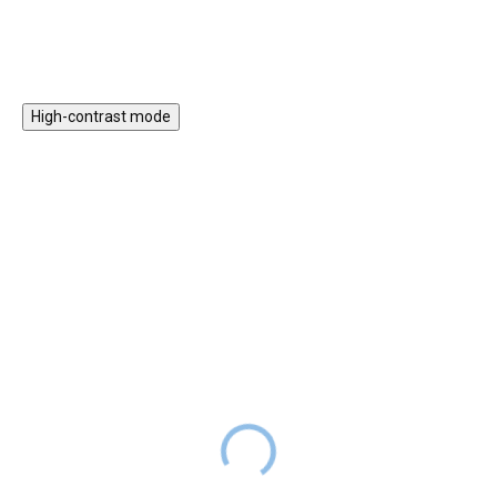
různé plody i rostliny v
celou rodinu. Z autíček v
rozličných texturách pro veselé
krásných pastelových barvách si
zkoumání.
vybere každý svého favorita.
Rozhodující při této hře je
správná koordinace, přesnost,
High-contrast mode
chvíle soustředění, zkrátka
správně umístit závodničku na
nejvyšší patro závodní dráhy.
★★★★
★★★★
PREMIUM
PREMIUM
Dřevěná hrazdička Fairy
Kulička v kleci Fairy
Garden
Garden
DODÁNÍ DO
DODÁNÍ DO