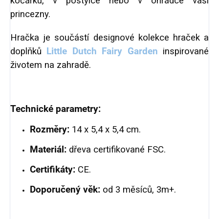
kočárku, v postýlce nebo v ohrádce vaší
princezny.
Hračka je součástí designové kolekce hraček a
doplňků
Little Dutch Fairy Garden
inspirované
životem na zahradě.
Technické parametry:
Rozměry:
14 x 5,4 x 5,4 cm.
Materiál:
dřeva certifikované FSC.
Certifikáty:
CE.
Doporučený věk:
od 3 měsíců, 3m+.