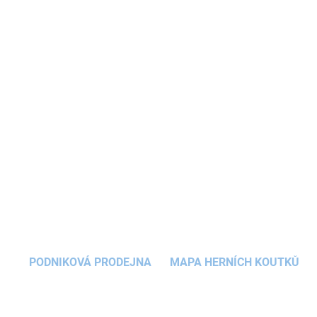
Dětské chrastítko
v jemné růžové barvě bude
jistě jednou z oblíbených hraček vaší holčičky.
Kuličky umístěné uvnitř
montessori
hračky
vydávají při pohybu jemný chrastivý zvuk, který
podporuje děti k další motorické činnosti.
DETAILNÍ INFORMACE
ZEPTAT SE
HLÍDAT
PODNIKOVÁ PRODEJNA
MAPA HERNÍCH KOUTKŮ