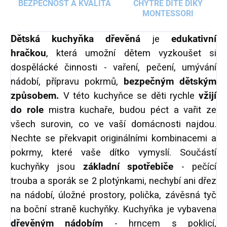
BEZPEČNOST A KVALITA
CHYTRÉ DÍTĚ DÍKY
MONTESSORI
Dětská kuchyňka dřevěná
je
edukativní
hračkou
, která umožní dětem vyzkoušet si
dospělácké činnosti - vaření, pečení, umývání
nádobí, přípravu pokrmů,
bezpečným dětským
způsobem.
V této kuchyňce se děti rychle
vžijí
do role
mistra kuchaře, budou péct a vařit ze
všech surovin, co ve vaší domácnosti najdou.
Nechte se překvapit originálními kombinacemi a
pokrmy, které vaše dítko vymyslí. Součástí
kuchyňky jsou
základní spotřebiče
- pečící
trouba a sporák se 2 plotýnkami, nechybí ani dřez
na nádobí, úložné prostory, polička, závěsná tyč
na boční straně kuchyňky. Kuchyňka je vybavena
dřevěným nádobím
- hrncem s poklicí,