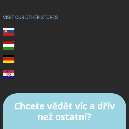
VISIT OUR OTHER STORES
Chcete vědět víc a dřív
než ostatní?