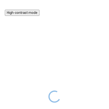
High-contrast mode
★★★★
★★★★
PREMIUM
PREMIUM
Dětský čajový set v boxu
Sada nádobí na vaření
3v1
KID'S HUB
699 Kč
SKLADEM
SKLADEM
749 Kč
DO 2-6
TÝDNŮ
Cena
489 Kč
s kódem