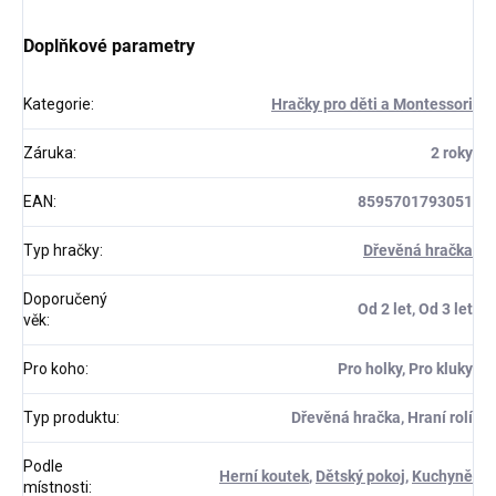
Doplňkové parametry
Kategorie
:
Hračky pro děti a Montessori
Záruka
:
2 roky
EAN
:
8595701793051
Typ hračky
:
Dřevěná hračka
Doporučený
Od 2 let, Od 3 let
věk
:
Pro koho
:
Pro holky, Pro kluky
Typ produktu
:
Dřevěná hračka, Hraní rolí
Podle
Herní koutek
,
Dětský pokoj
,
Kuchyně
místnosti
: