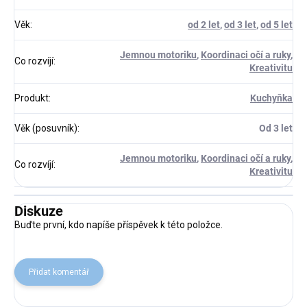
Věk
:
od 2 let
,
od 3 let
,
od 5 let
Jemnou motoriku
,
Koordinaci očí a ruky
,
Co rozvíjí
:
Kreativitu
Produkt
:
Kuchyňka
Věk (posuvník)
:
Od 3 let
Jemnou motoriku
,
Koordinaci očí a ruky
,
Co rozvíjí
:
Kreativitu
Diskuze
Buďte první, kdo napíše příspěvek k této položce.
Přidat komentář