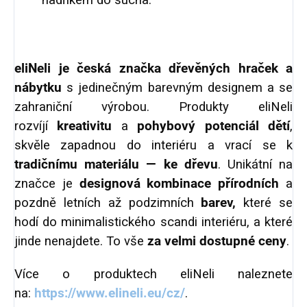
hadříkem do sucha
.
eliNeli je česká značka dřevěných hraček a
nábytku
s jedinečným barevným designem a se
zahraniční výrobou. Produkty eliNeli
rozvíjí
kreativitu
a
pohybový potenciál dětí
,
skvěle zapadnou do interiéru a vrací se k
tradičnímu materiálu — ke dřevu
. Unikátní na
značce je
designová kombinace přírodních
a
pozdně letních až podzimních
barev,
které se
hodí do minimalistického scandi interiéru, a které
jinde nenajdete. To vše
za velmi dostupné ceny
.
Více o produktech eliNeli naleznete
na:
https://www.elineli.eu/cz/
.