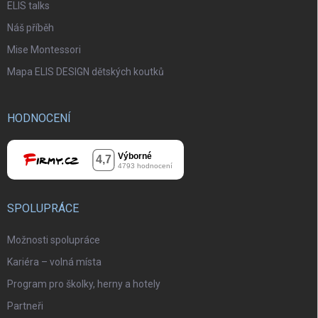
ELIS talks
Náš příběh
Mise Montessori
Mapa ELIS DESIGN dětských koutků
HODNOCENÍ
SPOLUPRÁCE
Možnosti spolupráce
Kariéra – volná místa
Program pro školky, herny a hotely
Partneři