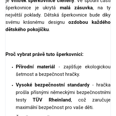
je
vnitřek šperkovnice členěný
. Ve spodní části
šperkovnice je ukrytá
malá zásuvka
, na ty
největší poklady. Dětská šperkovnice bude díky
svému krásnému designu
ozdobou každého
dětského pokojíčku
.
Proč vybrat právě tuto šperkovnici:
Přírodní materiál
- zajišťuje ekologickou
šetrnost a bezpečnost hračky.
Vysoké bezpečnostní standardy
- hračka
prošla přísnými německými bezpečnostními
testy
TÜV Rheinland
, což zaručuje
maximální bezpečnost pro vaše děti.