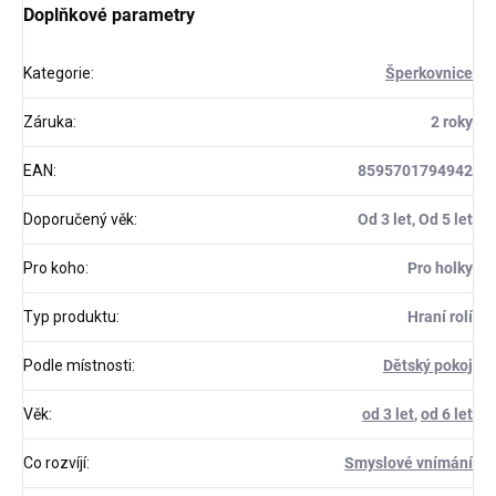
Doplňkové parametry
Kategorie
:
Šperkovnice
Záruka
:
2 roky
EAN
:
8595701794942
Doporučený věk
:
Od 3 let, Od 5 let
Pro koho
:
Pro holky
Typ produktu
:
Hraní rolí
Podle místnosti
:
Dětský pokoj
Věk
:
od 3 let
,
od 6 let
Co rozvíjí
:
Smyslové vnímání