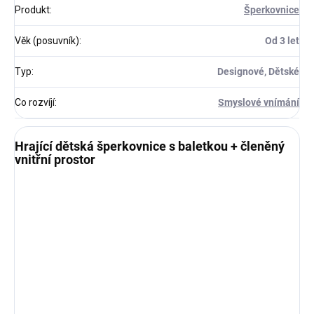
Produkt
:
Šperkovnice
Věk (posuvník)
:
Od 3 let
Typ
:
Designové, Dětské
Co rozvíjí
:
Smyslové vnímání
Hrající dětská šperkovnice s baletkou + členěný
vnitřní prostor