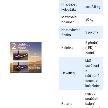
Hmotnost
cca 2,8 kg
koloběžky
Maximální
50 kg
nosnost
Nastavitelná
3 polohy
řídítka
2 přední
Kolečka
(LED), 1
zadní
LED
osvětlení
v
Osvětlení
nášlapné
desce, v
kolečkách
nejsou
součástí
Baterie
balení