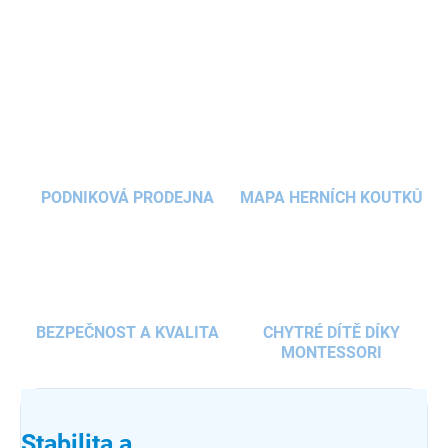
řídítka
umožňují růst s dítětem.
DETAILNÍ INFORMACE
ZEPTAT SE
HLÍDAT
PODNIKOVÁ PRODEJNA
MAPA HERNÍCH KOUTKŮ
BEZPEČNOST A KVALITA
CHYTRÉ DÍTĚ DÍKY
MONTESSORI
Stabilita a