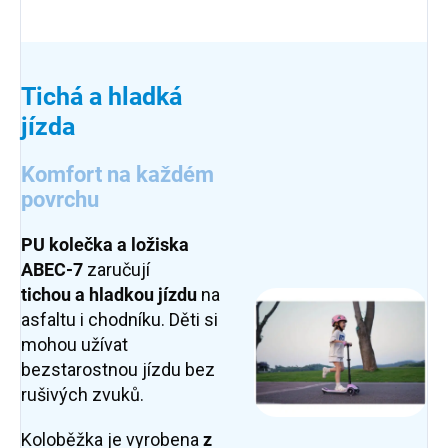
Tichá a hladká
jízda
Komfort na každém
povrchu
PU kolečka a ložiska
ABEC-7
zaručují
tichou
a
hladkou
jízdu
na
asfaltu i chodníku. Děti si
mohou užívat
bezstarostnou jízdu bez
rušivých zvuků.
Koloběžka je vyrobena
z