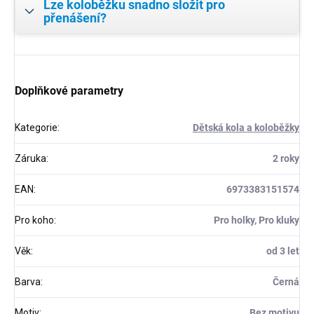
Lze koloběžku snadno složit pro
přenášení?
Doplňkové parametry
Kategorie
:
Dětská kola a koloběžky
Záruka
:
2 roky
EAN
:
6973383151574
Pro koho
:
Pro holky, Pro kluky
Věk
:
od 3 let
Barva
:
Černá
Motiv
:
Bez motivu