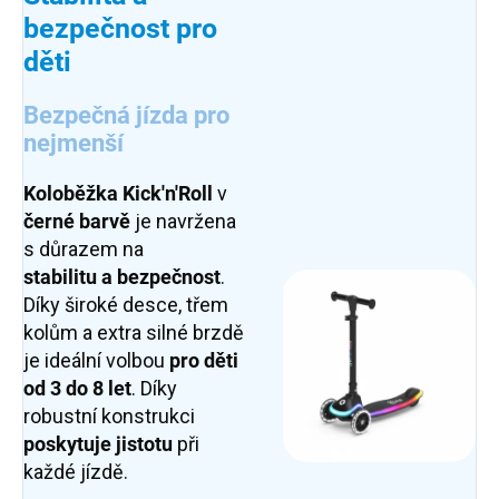
bezpečnost pro
děti
Bezpečná jízda pro
nejmenší
Koloběžka Kick'n'Roll
v
černé
barvě
je navržena
s důrazem na
stabilitu
a
bezpečnost
.
Díky široké desce, třem
kolům a extra silné brzdě
je ideální volbou
pro děti
od 3 do 8 let
. Díky
robustní konstrukci
poskytuje jistotu
při
každé jízdě.