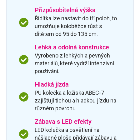
Přizpůsobitelná výška
Řidítka lze nastavit do tří poloh, to
umožňuje koloběžce růst s
dítětem od 95 do 135 cm.
Lehká a odolná konstrukce
Vyrobeno z lehkých a pevných
materiálů, které vydrží intenzivní
používání.
Hladká jízda
PU kolečka a ložiska ABEC-7
zajišťují tichou a hladkou jízdu na
různém povrchu.
Zábava s LED efekty
LED kolečka a osvětlení na
nášlapné ploše přidávají zábavu a