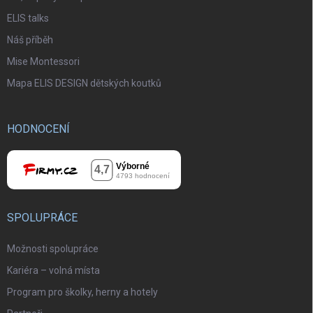
ELIS talks
Náš příběh
Mise Montessori
Mapa ELIS DESIGN dětských koutků
HODNOCENÍ
SPOLUPRÁCE
Možnosti spolupráce
Kariéra – volná místa
Program pro školky, herny a hotely