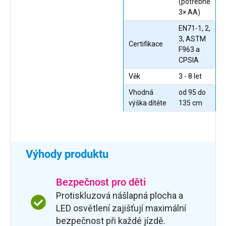
(potřebné
3× AA)
EN71-1, 2,
3, ASTM
Certifikace
F963 a
CPSIA
Věk
3 - 8 let
Vhodná
od 95 do
výška dítěte
135 cm
Výhody produktu
Bezpečnost pro děti
Protiskluzová nášlapná plocha a
LED osvětlení zajišťují maximální
bezpečnost při každé jízdě.