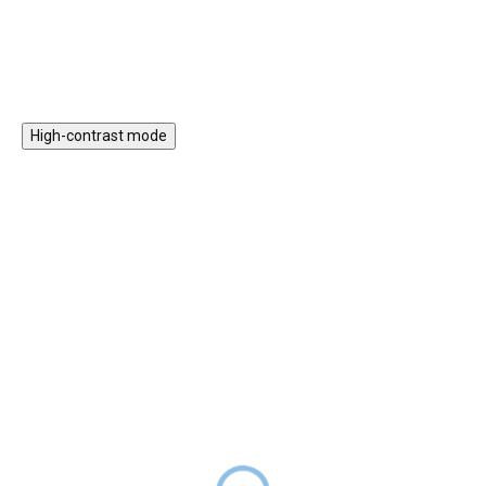
High-contrast mode
Magnetická stavebnice
Motorický stolek s
EliFix Travel - 100 ks
vláčkem a aktivitami
1 499 Kč
999 Kč
SKLADEM
1 999 Kč
SKLADEM