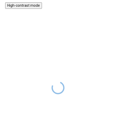
High-contrast mode
HURÁ VEN
HURÁ VEN
★★★★
★★★★
PREMIUM
PREMIUM
Houpací kruh duhový
Houpací kruh -
zelenočervený
DODÁNÍ DO
999 Kč
1 299 Kč
2 TÝDNŮ
1 899 Kč
DODÁNÍ DO
1 599 Kč
2 TÝDNŮ
Ta nejlepší volba pro vaši
zahradu! Houpačka vás překvapí
Houpačka pro zábavu i relaxaci.
svým komfortem a velikostí.