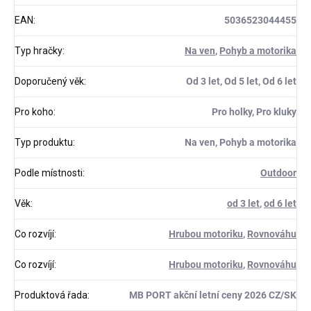
EAN
:
5036523044455
Typ hračky
:
Na ven
,
Pohyb a motorika
Doporučený věk
:
Od 3 let, Od 5 let, Od 6 let
Pro koho
:
Pro holky, Pro kluky
Typ produktu
:
Na ven, Pohyb a motorika
Podle místnosti
:
Outdoor
Věk
:
od 3 let
,
od 6 let
Co rozvíjí
:
Hrubou motoriku
,
Rovnováhu
Co rozvíjí
:
Hrubou motoriku
,
Rovnováhu
Produktová řada
:
MB PORT akční letní ceny 2026 CZ/SK