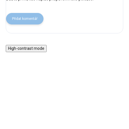
Přidat komentář
High-contrast mode
Magnetická stavebnice
Motorický stolek s