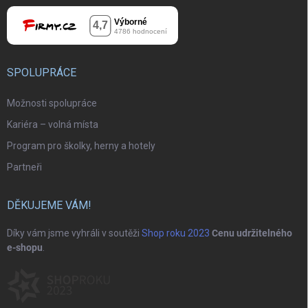
SPOLUPRÁCE
Možnosti spolupráce
Kariéra – volná místa
Program pro školky, herny a hotely
Partneři
DĚKUJEME VÁM!
Díky vám jsme vyhráli v soutěži
Shop roku 2023
Cenu udržitelného
e-shopu
.