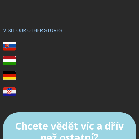
VISIT OUR OTHER STORES
Chcete vědět víc a dřív
než ostatní?