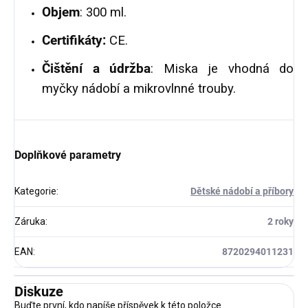
Objem
: 300 ml.
Certifikáty:
CE.
Čištění a údržba
: Miska je vhodná do
myčky nádobí a mikrovlnné trouby.
Doplňkové parametry
Kategorie
:
Dětské nádobí a příbory
Záruka
:
2 roky
EAN
:
8720294011231
Diskuze
Buďte první, kdo napíše příspěvek k této položce.