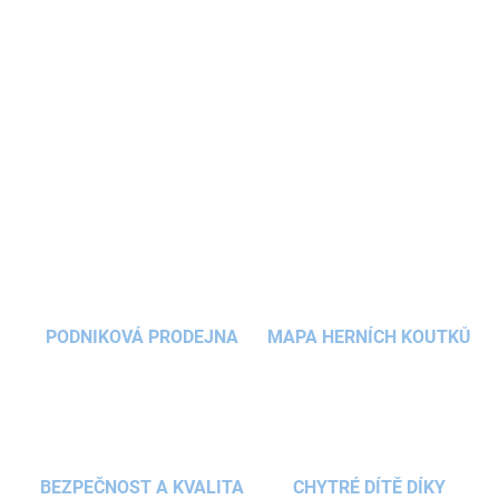
ovoce apod. Je vyrobena z
lehkého
a mimořádně
odolného plastu
. Tuto mističku skvěle doplní
další
dětské nádobí a příbory značky Little
Dutch
.
DETAILNÍ INFORMACE
ZEPTAT SE
HLÍDAT
PODNIKOVÁ PRODEJNA
MAPA HERNÍCH KOUTKŮ
BEZPEČNOST A KVALITA
CHYTRÉ DÍTĚ DÍKY