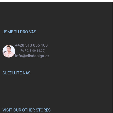
Z
á
p
a
t
í
JSME TU PRO VÁS
+420 513 036 103
(Po-Pá: 8:00-16:00)
info@elisdesign.cz
SLEDUJTE NÁS
VISIT OUR OTHER STORES