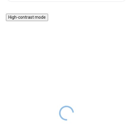
High-contrast mode
Magnetická stavebnice
Motorický stolek s
EliFix Travel - 100 ks
vláčkem a aktivitami
1 499 Kč
999 Kč
SKLADEM
1 999 Kč
SKLADEM
Magnetická stavebnice EliFix
Motorický stoleček v jemných
Travel je menší a skladnější
pastelových barvách obsahuje
verze naší oblíbené stavebnice,
hrací prvky, které jsou zábavné,