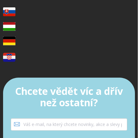
Chcete vědět víc a dřív
než ostatní?