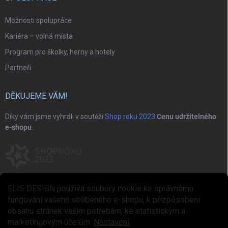
Možnosti spolupráce
Kariéra – volná místa
Program pro školky, herny a hotely
Partneři
DĚKUJEME VÁM!
Díky vám jsme vyhráli v soutěži
Shop roku 2023
Cenu udržitelného
e-shopu
.
ELIS DESIGN používá soubory cookie ke správnému
fungování vašeho oblíbeného e-shopu, k přizpůsobení
obsahu stránek vašim potřebám, ke statistickým a
marketingovým účelům.
Nastavení