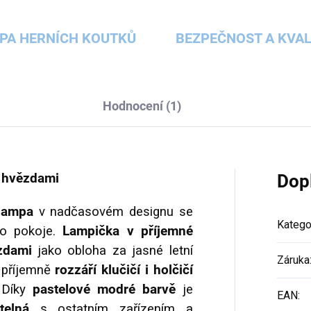
PA HERNÍCH KOUTKŮ
BEZPEČNOST A KVAL
Hodnocení (1)
s hvězdami
Dop
 lampa
v nadčasovém designu se
Katego
ho pokoje.
Lampička v příjemné
zdami
jako obloha za jasné letní
Záruka
, příjemně
rozzáří klučičí i holčičí
 Díky
pastelové modré barvě
je
EAN
:
telná
s ostatním zařízením a