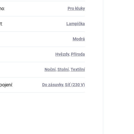
ho
:
Pro kluky
t
:
Lampička
Modrá
Hvězdy
,
Příroda
Noční
,
Stolní
,
Textilní
pojení
:
Do zásuvky
,
Síť (230 V)