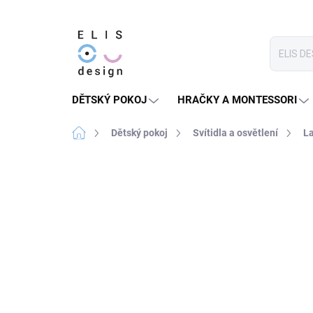
Přejít
na
obsah
DĚTSKÝ POKOJ
HRAČKY A MONTESSORI
Domů
Dětský pokoj
Svítidla a osvětlení
L
1 hodnocení
Podrobnosti hodnocení
POSLEDNÍ ŠANCE NA
NÁKUP - UŽ NEBUDE