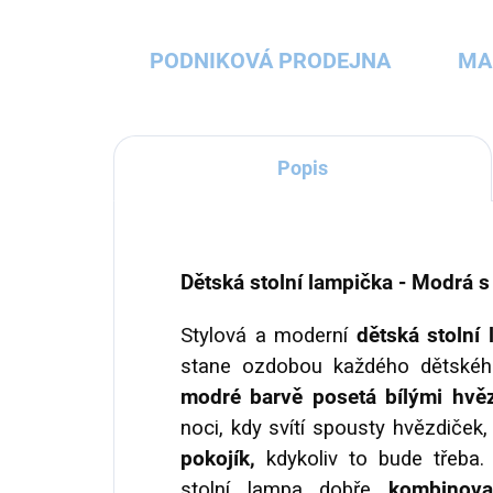
PODNIKOVÁ PRODEJNA
MA
Popis
Dětská stolní lampička - Modrá 
Stylová a moderní
dětská stolní
stane ozdobou každého dětské
modré barvě posetá bílými hvě
noci, kdy svítí spousty hvězdiček
pokojík,
kdykoliv to bude třeba.
stolní lampa dobře
kombinova