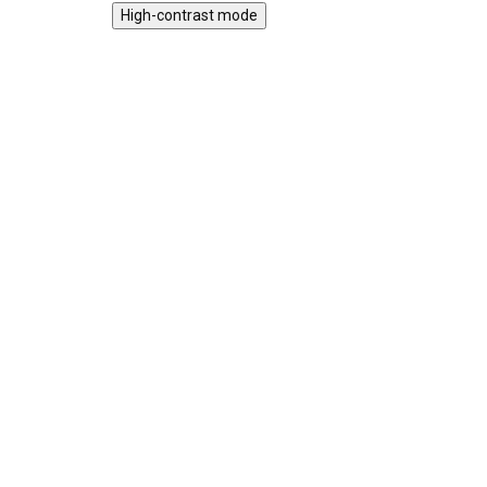
High-contrast mode
Hmatej a najdi v kyblíku -
Sa
lesní zvířátka
Am
499 Kč
39
SKLADEM
Sad