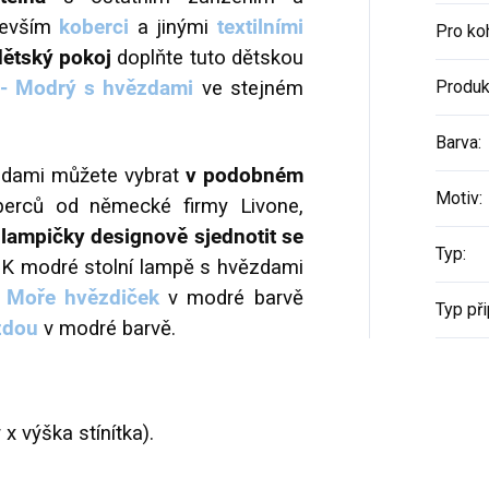
devším
koberci
a jinými
textilními
Pro ko
dětský pokoj
doplňte tuto dětskou
 - Modrý s hvězdami
ve stejném
Produk
Barva
:
zdami můžete vybrat
v podobném
Motiv
:
berců od německé firmy Livone,
 lampičky designově sjednotit se
Typ
:
. K modré stolní lampě s hvězdami
- Moře hvězdiček
v modré barvě
Typ při
zdou
v modré barvě.
x výška stínítka).