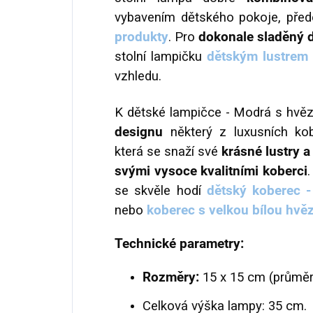
vybavením dětského pokoje, pře
produkty
. Pro
dokonale sladěný 
stolní lampičku
dětským lustrem
vzhledu.
K dětské lampičce - Modrá s hvě
designu
některý z luxusních ko
která se snaží své
krásné lustry a
svými vysoce kvalitními koberci
se skvěle hodí
dětský koberec 
nebo
koberec s velkou bílou hvě
Technické parametry:
Rozměry:
15 x 15 cm (průměr 
Celková výška lampy: 35 cm.