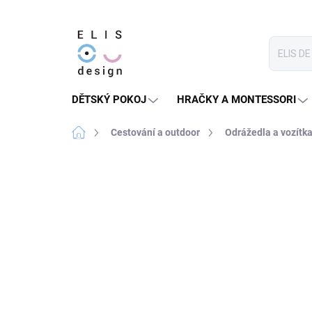
Přejít
na
obsah
DĚTSKÝ POKOJ
HRAČKY A MONTESSORI
Domů
Cestování a outdoor
Odrážedla a vozítk
5 hodnocení
Podrobnosti hodnocení
★★★★ PREMIUM
NELZE UPLATNIT
SLEVOVÝ KÓD