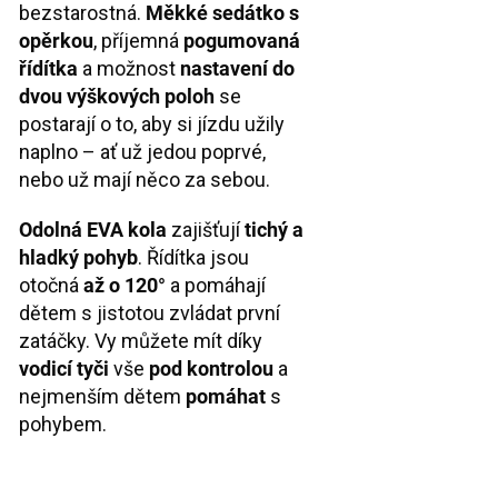
bezstarostná.
Měkké sedátko s
opěrkou
, příjemná
pogumovaná
řídítka
a možnost
nastavení do
dvou výškových poloh
se
postarají o to, aby si jízdu užily
naplno – ať už jedou poprvé,
nebo už mají něco za sebou.
Odolná EVA kola
zajišťují
tichý a
hladký pohyb
. Řídítka jsou
otočná
až o 120°
a pomáhají
dětem s jistotou zvládat první
zatáčky. Vy můžete mít díky
vodicí tyč
i
vše
pod kontrolou
a
nejmenším dětem
pomáhat
s
pohybem.