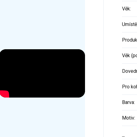
Věk
:
Umístě
Produk
Věk (p
Dovedn
Pro ko
Barva
:
Motiv
: