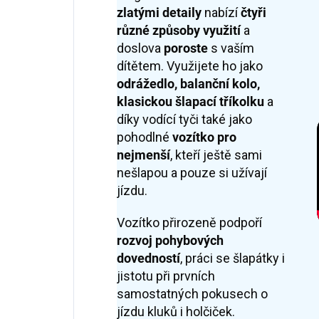
zlatými detaily
nabízí
čtyři
různé způsoby využití
a
doslova
poroste
s vaším
dítětem. Využijete ho jako
odrážedlo, balanční kolo,
klasickou šlapací tříkolku
a
díky vodící tyči také jako
pohodlné
vozítko pro
nejmenší
, kteří ještě sami
nešlapou a pouze si užívají
jízdu.
Vozítko přirozeně podpoří
rozvoj pohybových
dovedností
, práci se šlapátky i
jistotu při prvních
samostatných pokusech o
jízdu kluků i holčiček.