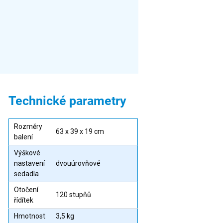
Technické parametry
Rozměry
63 x 39 x 19 cm
balení
Výškové
nastavení
dvouúrovňové
sedadla
Otočení
120 stupňů
řídítek
Hmotnost
3,5 kg