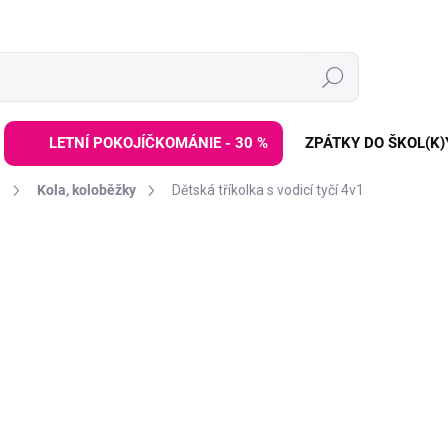
Hledat
LETNÍ POKOJÍČKOMÁNIE - 30 %
ZPÁTKY DO ŠKOL(K)
a
Kola, koloběžky
Dětská tříkolka s vodicí tyčí 4v1
ZNAČKA:
ELINELI
2 699 
2 999 Kč
Měrná
SKLADEM
(>3 KS)
cena:
−
+