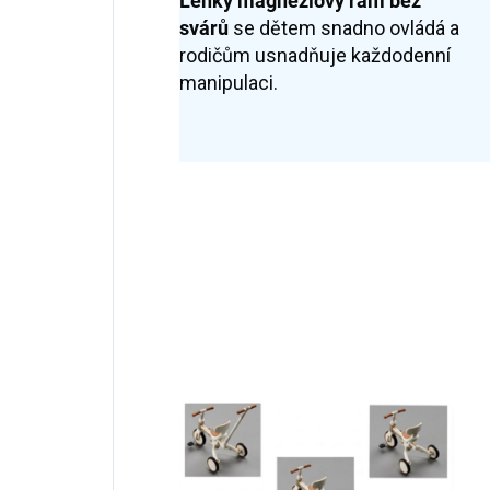
Lehký magneziový rám
bez
svárů
se dětem snadno ovládá a
rodičům usnadňuje každodenní
manipulaci.