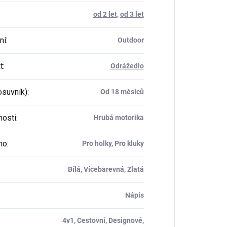
od 2 let
,
od 3 let
ní
:
Outdoor
t
:
Odrážedlo
osuvník)
:
Od 18 měsíců
osti
:
Hrubá motorika
ho
:
Pro holky, Pro kluky
Bílá, Vícebarevná, Zlatá
Nápis
4v1, Cestovní, Designové,