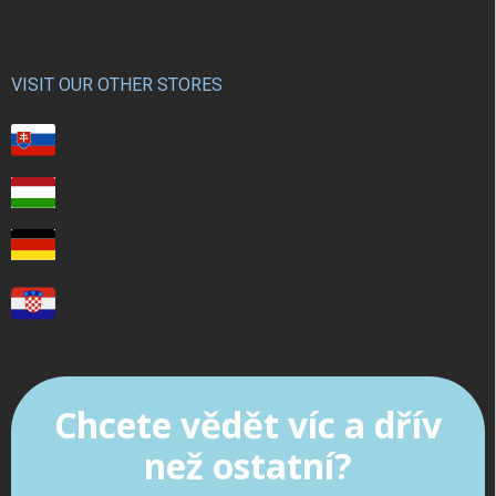
VISIT OUR OTHER STORES
Chcete vědět víc a dřív
než ostatní?