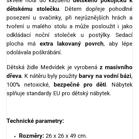
skvěle hodí do každého
dětského pokojíčku k
dětskému stolečku
. Dětem dopřeje pohodlné
posezení u svačinky, při nejrůznějších hrách a
tvoření u malého stolu a může posloužit i jako
odkládací noční stoleček u postýlky. Sedací
plocha má
extra lakovaný povrch
, aby lépe
odolávala poškrábání.
Dětská židle Medvídek je vyrobená
z masivního
dřeva
. K nátěru byly použity
barvy na vodní bázi
,
100% netoxické,
bezpečné pro děti
. Nábytek
splňuje standardy EU pro dětský nábytek.
Technické parametry:
Rozměry:
26
x 26 x 49 cm.