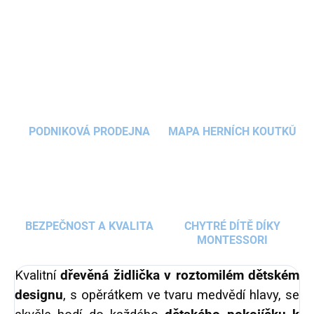
DETAILNÍ INFORMACE
při kreativních činnostech u stolečku, rád se přidá
ke společné rodinné večeři a bude oporou vždy,
ZEPTAT SE
HLÍDAT
když se bude chtít vaše dítko posadit. Židlička se
svým designem skvěle hodí do dětského i
obývacího pokoje, do kuchyně i dětské herničky k
dětskému stolečku
.
PODNIKOVÁ PRODEJNA
MAPA HERNÍCH KOUTKŮ
BEZPEČNOST A KVALITA
CHYTRÉ DÍTĚ DÍKY
MONTESSORI
Kvalitní
dřevěná židlička v roztomilém dětském
designu
, s opěrátkem ve tvaru medvědí hlavy, se