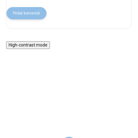
Přidat komentář
High-contrast mode
Magnetická stavebnice
Motorický stolek s
EliFix Travel - 100 ks
vláčkem a aktivitami