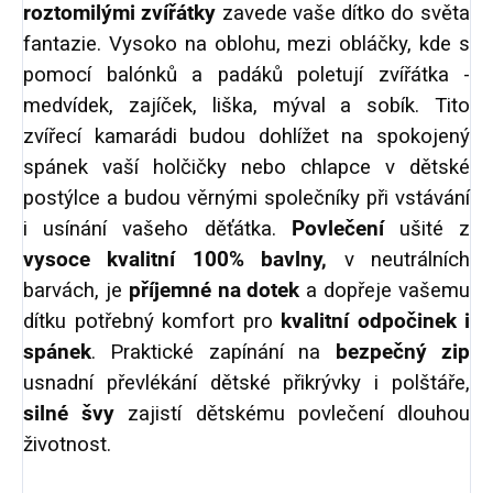
roztomilými zvířátky
zavede vaše dítko do světa
fantazie. Vysoko na oblohu, mezi obláčky, kde s
pomocí balónků a padáků poletují zvířátka -
medvídek, zajíček, liška, mýval a sobík. Tito
zvířecí kamarádi budou dohlížet na spokojený
spánek vaší holčičky nebo chlapce v dětské
postýlce a budou věrnými společníky při vstávání
i usínání vašeho děťátka.
Povlečení
ušité z
vysoce kvalitní 100% bavlny,
v neutrálních
barvách, je
příjemné na dotek
a dopřeje vašemu
dítku potřebný komfort pro
kvalitní odpočinek i
spánek
. Praktické zapínání na
bezpečný zip
usnadní převlékání dětské přikrývky i polštáře,
silné švy
zajistí dětskému povlečení dlouhou
životnost.