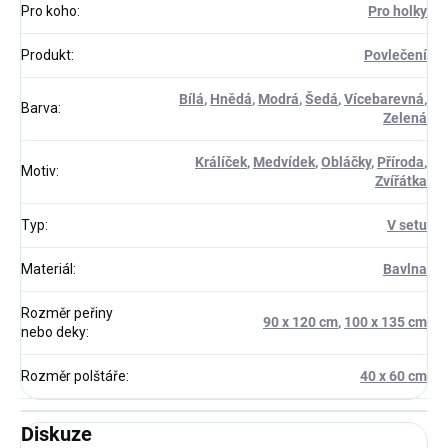
Pro koho
:
Pro holky
Produkt
:
Povlečení
Bílá
,
Hnědá
,
Modrá
,
Šedá
,
Vícebarevná
,
Barva
:
Zelená
Králíček
,
Medvídek
,
Obláčky
,
Příroda
,
Motiv
:
Zvířátka
Typ
:
V setu
Materiál
:
Bavlna
Rozměr peřiny
90 x 120 cm
,
100 x 135 cm
nebo deky
:
Rozměr polštáře
:
40 x 60 cm
Diskuze