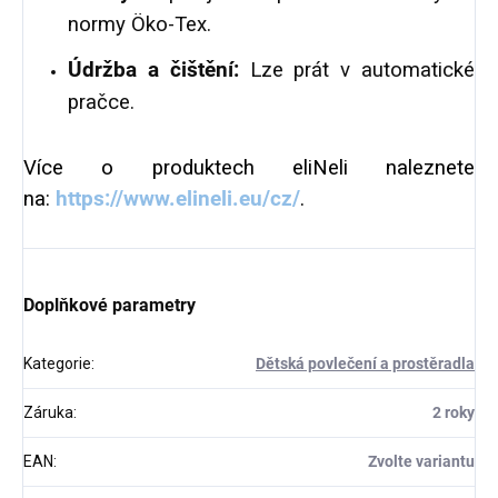
normy Öko-Tex.
Údržba a čištění:
Lze prát v automatické
pračce.
Více o produktech eliNeli naleznete
na:
https://www.elineli.eu/cz/
.
Doplňkové parametry
Kategorie
:
Dětská povlečení a prostěradla
Záruka
:
2 roky
EAN
:
Zvolte variantu