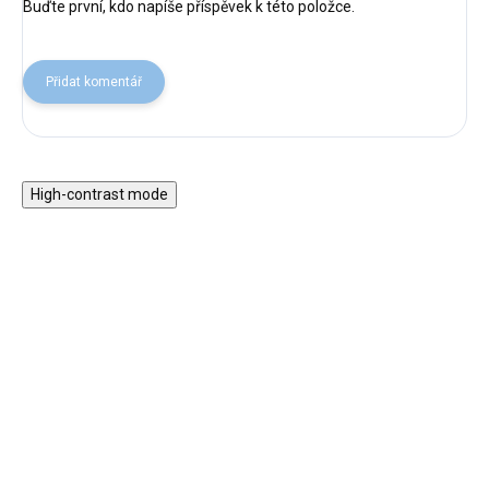
Buďte první, kdo napíše příspěvek k této položce.
Přidat komentář
High-contrast mode
★★★★
Dětská peřina a polštář
PREMIUM