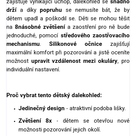
zajišťuje vynikající úchop, dalekohled se
snadno
drží
a díky
popruhu
se nemusíte bát, že by
dětem upadl a poškodil se. Děti se mohou těšit
na
8násobné zvětšení
a zaostření pro ně bude
jednoduché, pomocí
středového zaostřovacího
mechanismu
.
Silikonové očnice
zajišťují
maximální komfort při pozorování a jistě oceníte
možnost
upravit vzdálenost mezi okuláry
, pro
individuální nastavení.
Proč vybrat tento dětský dalekohled:
Jedinečný design
- atraktivní podoba lišky.
Zvětšení 8x
- dětem se otevřou nové
možnosti pozorování jejich okolí.