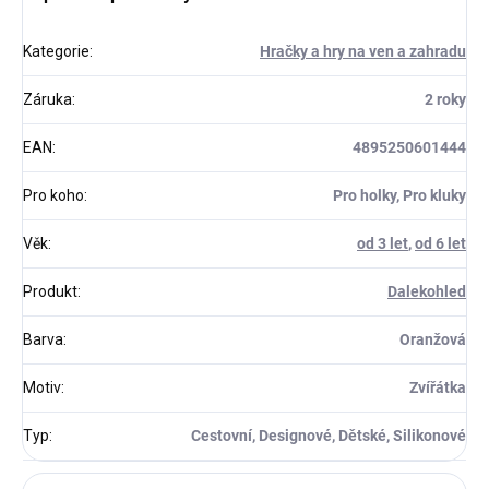
Kategorie
:
Hračky a hry na ven a zahradu
Záruka
:
2 roky
EAN
:
4895250601444
Pro koho
:
Pro holky, Pro kluky
Věk
:
od 3 let
,
od 6 let
Produkt
:
Dalekohled
Barva
:
Oranžová
Motiv
:
Zvířátka
Typ
:
Cestovní, Designové, Dětské, Silikonové