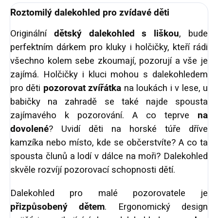
Roztomilý dalekohled pro zvídavé děti
Originální
dětský dalekohled s liškou
,
bude
perfektním dárkem pro kluky i holčičky, kteří rádi
všechno kolem sebe zkoumají, pozorují a vše je
zajímá. Holčičky i kluci mohou s dalekohledem
pro děti
pozorovat zvířátka
na loukách i v lese, u
babičky na zahradě se také najde spousta
zajímavého k pozorování. A co teprve
na
dovolené
? Uvidí děti na horské túře dříve
kamzíka nebo místo, kde se občerstvíte? A co ta
spousta člunů a lodí v dálce na moři? Dalekohled
skvěle rozvíjí pozorovací schopnosti dětí.
Dalekohled pro malé pozorovatele je
přizpůsobený dětem
. Ergonomický design