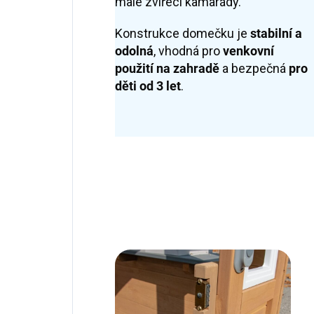
malé zvířecí kamarády.
Konstrukce domečku je
stabilní a
odolná
, vhodná pro
venkovní
použití na zahradě
a bezpečná
pro
děti od 3 let
.