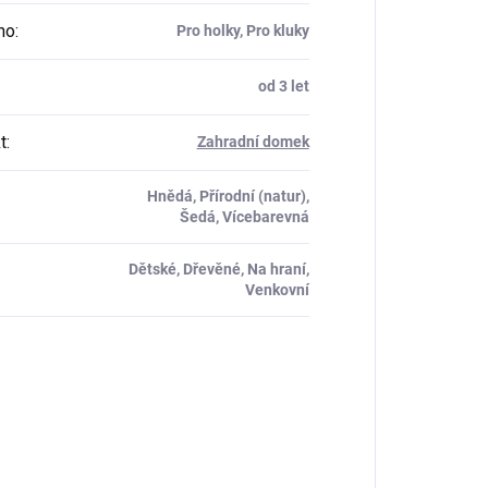
ho
:
Pro holky, Pro kluky
od 3 let
t
:
Zahradní domek
Hnědá, Přírodní (natur),
Šedá, Vícebarevná
Dětské, Dřevěné, Na hraní,
Venkovní