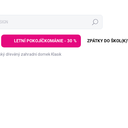
Hledat
LETNÍ POKOJÍČKOMÁNIE - 30 %
ZPÁTKY DO ŠKOL(K)
ský dřevěný zahradní domek Klasik
ZNAČKA:
ELINELI
5 999 
7 999 Kč
Měrná
SKLADEM
(>3 KS)
cena:
−
+