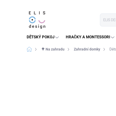
Přejít
na
obsah
DĚTSKÝ POKOJ
HRAČKY A MONTESSORI
Domů
🌳 Na zahradu
Zahradní domky
Dět
4 hodnocení
Podrobnosti hodnocení
NELZE UPLATNIT
HURÁ VEN
SLEVOVÝ KÓD