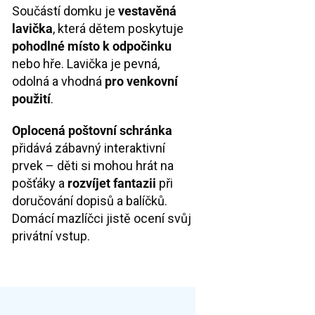
Součástí domku je
vestavěná
lavička
, která dětem poskytuje
pohodlné místo k odpočinku
nebo hře. Lavička je pevná,
odolná a vhodná
pro venkovní
použití
.
Oplocená poštovní schránka
přidává zábavný interaktivní
prvek – děti si mohou hrát na
pošťáky a
rozvíjet fantazii
při
doručování dopisů a balíčků.
Domácí mazlíčci jistě ocení svůj
privátní vstup.