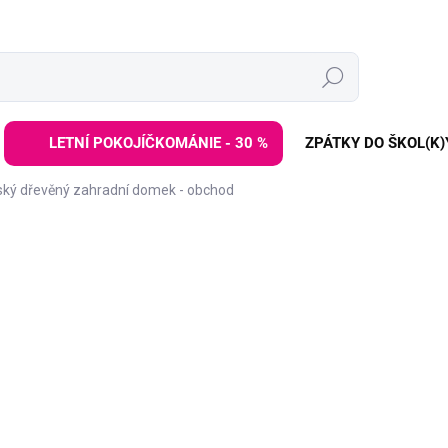
Hledat
LETNÍ POKOJÍČKOMÁNIE - 30 %
ZPÁTKY DO ŠKOL(K)
ský dřevěný zahradní domek - obchod
ZNAČKA:
ELINELI
9 299 
11 999 Kč
Měrná
DODÁNÍ DO 2 TÝDNŮ
cena:
−
+