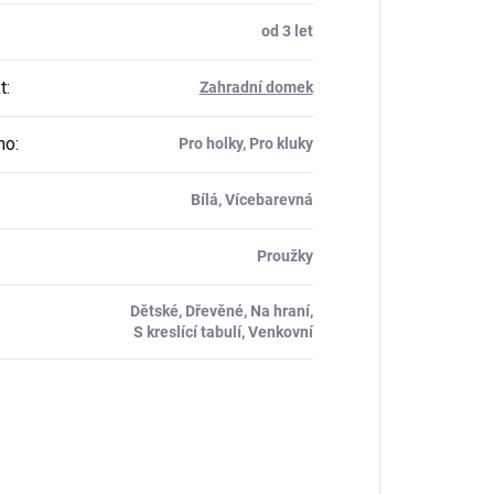
od 3 let
t
:
Zahradní domek
ho
:
Pro holky, Pro kluky
Bílá, Vícebarevná
Proužky
Dětské, Dřevěné, Na hraní,
S kreslící tabulí, Venkovní