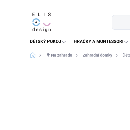
Přejít
na
obsah
DĚTSKÝ POKOJ
HRAČKY A MONTESSORI
Domů
🌳 Na zahradu
Zahradní domky
Dět
4 hodnocení
Podrobnosti hodnocení
NELZE UPLATNIT
HURÁ VEN
SLEVOVÝ KÓD