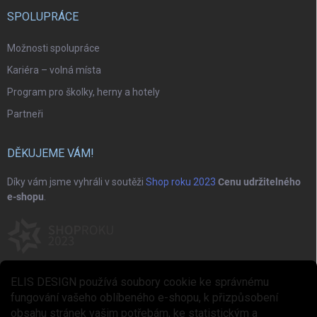
SPOLUPRÁCE
Možnosti spolupráce
Kariéra – volná místa
Program pro školky, herny a hotely
Partneři
DĚKUJEME VÁM!
Díky vám jsme vyhráli v soutěži
Shop roku 2023
Cenu udržitelného
e-shopu
.
ELIS DESIGN používá soubory cookie ke správnému
fungování vašeho oblíbeného e-shopu, k přizpůsobení
obsahu stránek vašim potřebám, ke statistickým a