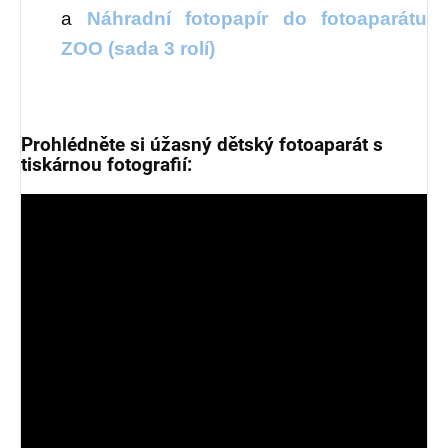
a
Náhradní fotopapír do fotoaparátu
ZOO (sada 3 rolí)
Prohlédněte si úžasný dětský fotoaparát s
tiskárnou fotografií: