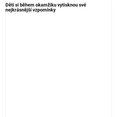
Děti si během okamžiku vytisknou své
nejkrásnější vzpomínky