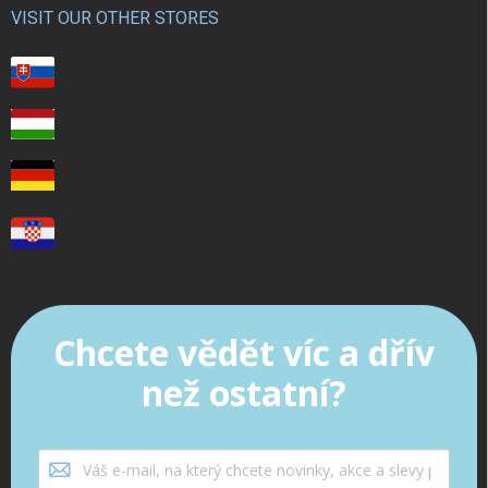
VISIT OUR OTHER STORES
Chcete vědět víc a dřív
než ostatní?