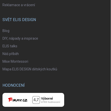
Reklamace a vrácení
SVĚT ELIS DESIGN
Blog
DIY, nápady a inspirace
ELIS talks
Náš příběh
Mise Montessori
Mapa ELIS DESIGN dětských koutků
HODNOCENÍ