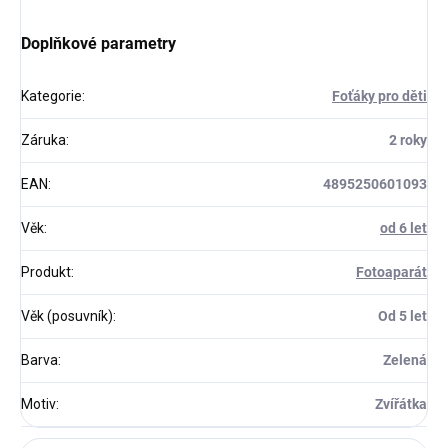
Doplňkové parametry
Kategorie
:
Foťáky pro děti
Záruka
:
2 roky
EAN
:
4895250601093
Věk
:
od 6 let
Produkt
:
Fotoaparát
Věk (posuvník)
:
Od 5 let
Barva
:
Zelená
Motiv
:
Zvířátka