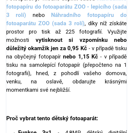
fotopapíru do fotoaparátu ZOO - lepicího (sada
3 rolí)
nebo
Náhradního fotopapíru do
fotoaparátu ZOO (sada 3 rolí)
, díky níž získáte
prostor pro tisk až 225 fotografií. Využijte
možnosti
vytisknout si vzpomínku nebo
důležitý okamžik
jen za 0,95 Kč
- v případě tisku
na obyčejný fotopapír
nebo 1,15 Kč
- v případě
tisku na samolepící fotopapír (přepočteno na 1
fotografii), hned, z pohodlí vašeho domova,
venku, na oslavě, obdarujte krásnými
momentkami své nejbližší.
Proč vybrat tento dětský fotoaparát:
Funkce 3v1
- 4,8MP dětský digitální