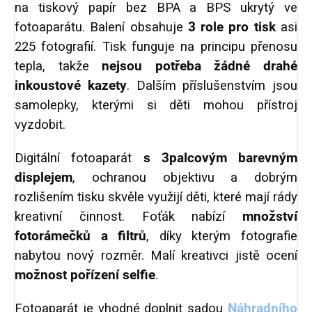
na tiskový papír bez BPA a BPS ukrytý ve
fotoaparátu. Balení obsahuje
3 role pro tisk
asi
225 fotografií. Tisk funguje na principu přenosu
tepla, takže
nejsou potřeba žádné drahé
inkoustové kazety
. Dalším příslušenstvím jsou
samolepky, kterými si děti mohou přístroj
vyzdobit.
Digitální fotoaparát
s 3palcovým barevným
displejem
, ochranou objektivu a dobrým
rozlišením tisku skvěle využijí děti, které mají rády
kreativní činnost. Foťák nabízí
množství
fotorámečků a filtrů
, díky kterým fotografie
nabytou nový rozměr. Malí kreativci jistě ocení
možnost pořízení selfie
.
Fotoaparát je vhodné doplnit sadou
Náhradního