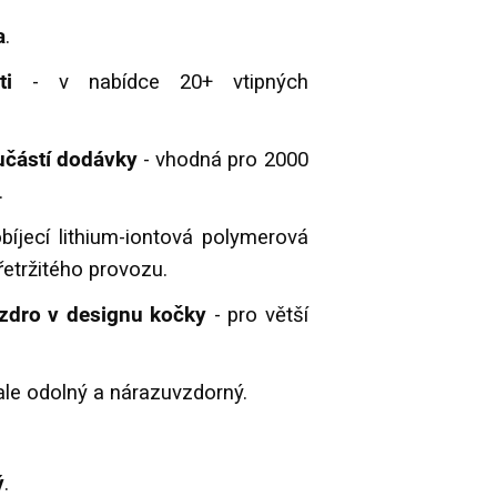
a
.
ti
- v nabídce 20+ vtipných
učástí dodávky
- vhodná pro 2000
.
bíjecí lithium-iontová polymerová
řetržitého provozu.
zdro v designu kočky
- pro větší
 ale odolný a nárazuvzdorný.
ý
.