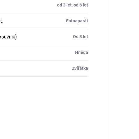
od 3 let
,
od 6 let
t
:
Fotoaparát
osuvník)
:
Od 3 let
Hnědá
Zvířátka