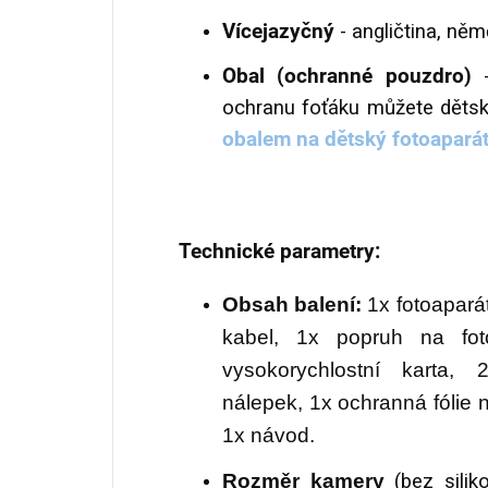
Vícejazyčný
- angličtina, něm
Obal (ochranné pouzdro)
-
ochranu foťáku můžete dětsk
obalem na dětský fotoapará
Technické parametry:
O
bsah balení:
1x fotoapará
kabel, 1x popruh na fo
vysokorychlostní karta
nálepek, 1x ochranná fólie na
1x návod.
Rozměr kamery
(bez silik