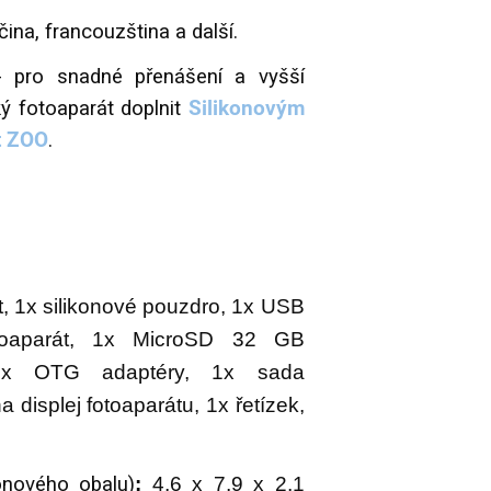
čina, francouzština a další.
 pro snadné přenášení a vyšší
ý fotoaparát doplnit
Silikonovým
t ZOO
.
t, 1x silikonové pouzdro, 1x USB
toaparát, 1x MicroSD 32 GB
, 2x OTG adaptéry, 1x sada
 displej fotoaparátu, 1x řetízek,
onového obalu)
:
4,6 x 7,9 x 2,1