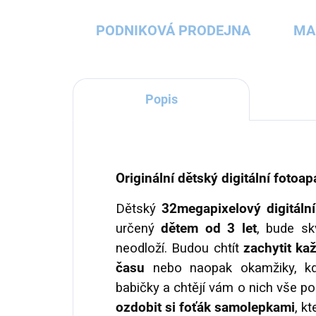
PODNIKOVÁ PRODEJNA
MA
Popis
Originální dětský digitální fotoa
Dětský
32megapixelový
digitál
určený
dětem od 3 let
,
bude sk
neodloží. Budou chtít
zachytit ka
času
nebo naopak okamžiky, kd
babičky a chtějí vám o nich vše pop
ozdobit si foťák samolepkami
, k