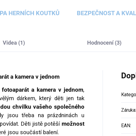
PA HERNÍCH KOUTKŮ
BEZPEČNOST A KVAL
Videa (1)
Hodnocení (3)
Dop
parát a kamera v jednom
ní fotoaparát a kamera v jednom
,
Katego
vělým dárkem, který děti jen tak
ždou chvilku vašeho společného
Záruka
y jsou třeba na prázdninách u
ovídat. Děti jistě potěší
možnost
EAN
:
teré jsou součástí balení.