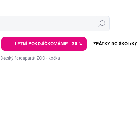
Hledat
LETNÍ POKOJÍČKOMÁNIE - 30 %
ZPÁTKY DO ŠKOL(K)
Dětský fotoaparát ZOO - kočka
ZNAČKA:
ZOOFAMILY
1 699 Kč
Měrná
DODÁNÍ DO 2 TÝDNŮ
cena:
−
+