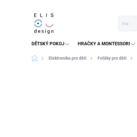
Přejít
na
obsah
DĚTSKÝ POKOJ
HRAČKY A MONTESSORI
Domů
Elektronika pro děti
Foťáky pro děti
3 hodnocení
Podrobnosti hodnocení
★★★★★ TOP