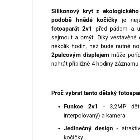
Silikonový kryt z ekologického
podobě hnědé kočičky
je neje
fotoaparát 2v1
před pádem a ud
sejmout a omýt. Díky vestavěné
několik hodin, než bude nutné nov
2palcovým displejem
může poříd
nahrát přibližně 4 hodiny záznamu.
Proč vybrat tento dětský fotoapar
Funkce 2v1
- 3,2MP dětsk
interpolovaný) a kamera.
Jedinečný design
- atrakti
kočičky.