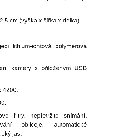
2,5 cm (výška x šířka x délka).
ecí lithium-iontová polymerová
ení kamery s přiloženým USB
 4200.
80.
é filtry, nepřetržité snímání,
ávání obličeje, automatické
ický jas.