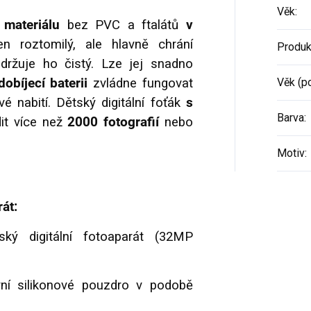
Věk
:
 materiálu
bez PVC a ftalátů
v
n roztomilý, ale hlavně chrání
Produk
ržuje ho čistý. Lze jej snadno
dobíjecí baterii
zvládne fungovat
Věk (p
é nabití. Dětský digitální foťák
s
Barva
:
it více než
2000 fotografií
nebo
Motiv
:
át:
ý digitální fotoaparát (32MP
vní silikonové pouzdro v podobě