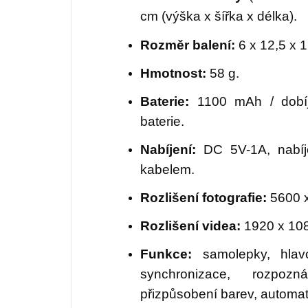
cm (výška x šířka x délka).
Rozměr balení:
6 x 12,5 x 1
Hmotnost:
58 g.
Baterie:
1100 mAh / dobíj
baterie.
Nabíjení:
DC 5V-1A, nabíj
kabelem.
Rozlišení fotografie:
5600 x
Rozlišení videa:
1920 x 10
Funkce:
samolepky, hlavov
synchronizace, rozpozn
přizpůsobení barev, automat