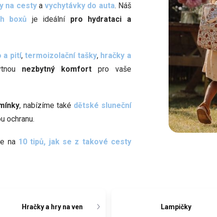
y na cesty
a
vychytávky do auta
. Náš
ch boxů
je ideální
pro hydrataci a
 a pití
,
termoizolační tašky
,
hračky a
ytnou
nezbytný komfort
pro vaše
mínky
, nabízíme také
dětské sluneční
u ochranu.
se na
10 tipů, jak se z takové cesty
Hračky a hry na ven
Lampičky