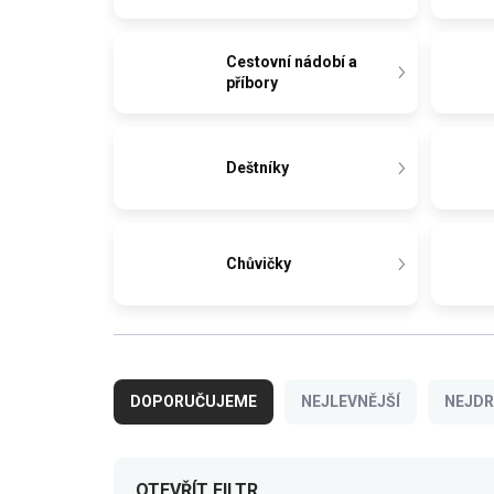
Cestovní nádobí a
příbory
Deštníky
Chůvičky
Ř
a
DOPORUČUJEME
NEJLEVNĚJŠÍ
NEJDR
z
e
n
í
OTEVŘÍT FILTR