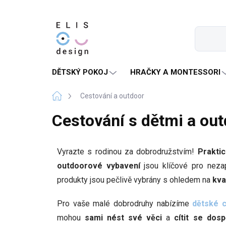
Přejít
na
obsah
DĚTSKÝ POKOJ
HRAČKY A MONTESSORI
Domů
Cestování a outdoor
Cestování s dětmi a ou
Vyrazte s rodinou za dobrodružstvím!
Prakti
outdoorové vybavení
jsou klíčové pro neza
produkty jsou pečlivě vybrány s ohledem na
kva
Pro vaše malé dobrodruhy nabízíme
dětské c
mohou
sami nést své věci
a
cítit se dosp