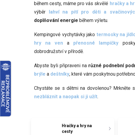
během cesty, máme pro vás skvělé
hračky a hr
výběr
lahví na pití pro děti a svačinový
doplňování energie
během výletu.
Kempingové vychytávky jako
termosky na jídlo
hry na ven
a
přenosné lampičky
posk
dobrodružství v přírodě.
Abyste byli připraveni na
různé podnební pod
brýle
a
deštníky
, které vám poskytnou potřebno
Chystáte se s dětmi na dovolenou? Mrkněte 
nezbláznit a naopak si ji užít
.
Hračky a hry na
cesty