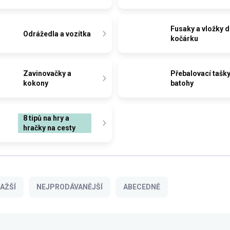
Fusaky a vložky 
Odrážedla a vozítka
kočárku
Zavinovačky a
Přebalovací tašky
kokony
batohy
8 tipů na hry a
hračky na cesty
AŽŠÍ
NEJPRODÁVANĚJŠÍ
ABECEDNĚ