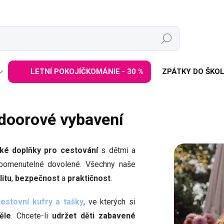
Hledat
LETNÍ POKOJÍČKOMÁNIE - 30 %
ZPÁTKY DO ŠKOL
tdoorové vybavení
cké doplňky pro cestování
s dětmi a
pomenutelné dovolené. Všechny naše
litu
,
bezpečnost
a
praktičnost
.
estovní kufry a tašky
, ve kterých si
ěle
. Chcete-li
udržet děti zabavené