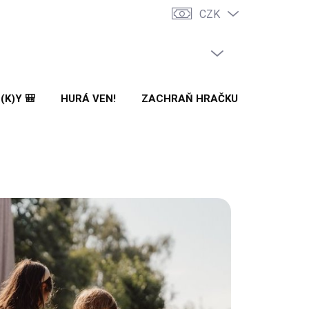
CZK
PRÁZDNÝ KOŠÍK
NÁKUPNÍ
KOŠÍK
(K)Y 🎒
HURÁ VEN!
ZACHRAŇ HRAČKU! 🌟
🌳 N