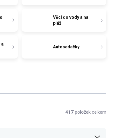
do
Věci do vody a na
pláž
 a
Autosedačky
417
položek celkem