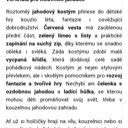
Roztomilý
jahodový kostým
přinese do dětské
hry kouzlo léta, fantazie i osvěžující
dobrodružství.
Červená vesta
má zaoblenou
přední část,
zelený límec s listy
a praktické
zapínání na suchý zip
, díky kterému se snadno
obléká i svléká. Záda kostýmu zdobí malá
vycpaná křídla
, která dodávají celé sadě
pohádkový nádech. Kostým je nejen stylovým
převlekem, ale i skvělým pomocníkem pro
rozvoj
fantazie a tvořivé hry
.
Nechybí ani
čelenka s
ozdobnou jahodou
a
ladící hůlka
, se kterou
mohou děti proměňovat svůj svět, třeba v
kouzelnou jahodovou zahradu.
Ať už si holčičky hrají na vílu, kouzelnici nebo si