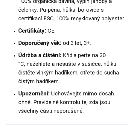
100% organická bavlna, výplň jahody a
čelenky: Pu-pěna, hůlka: borovice s
certifikací FSC, 100% recyklovaný polyester.
Certifikáty:
CE.
Doporučený věk:
od 3 let, 3+.
Údržba a čištění:
Křídla perte na 30
°C, nežehlete a nesušte v sušičce, hůlku
čistěte vlhkým hadříkem, otřete do sucha
čistým hadříkem.
Upozornění:
Uchovávejte mimo dosah
ohně. Pravidelně kontrolujte, zda jsou
všechny části neporušené.