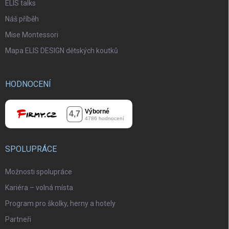
ELIS talks
Náš příběh
Mise Montessori
Mapa ELIS DESIGN dětských koutků
HODNOCENÍ
SPOLUPRÁCE
Možnosti spolupráce
Kariéra – volná místa
Program pro školky, herny a hotely
Partneři