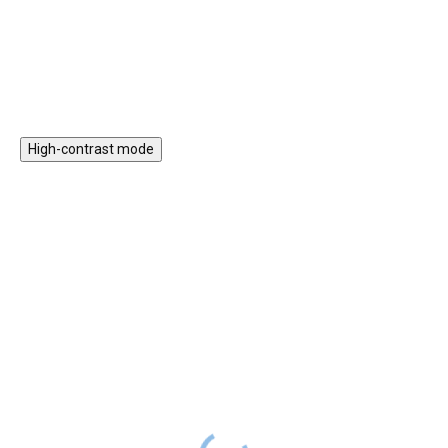
naskládat kroužky v různých
mumínky nikdo neodolá.
Do košíku
Do košíku
výškách a kombinacích.
Motorická hračka, která
zdokonaluje motoriku, logické
myšlení, přesnost a barevné
vidění.
High-contrast mode
Dětský kostým - Šnek
Dětský kostým -
Borůvková víla
899 Kč
SKLADEM