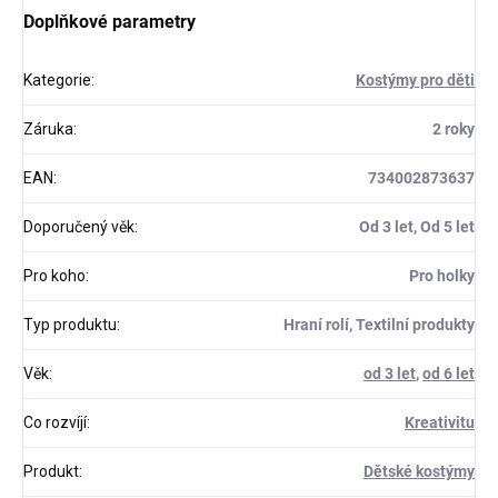
Doplňkové parametry
Kategorie
:
Kostýmy pro děti
Záruka
:
2 roky
EAN
:
734002873637
Doporučený věk
:
Od 3 let, Od 5 let
Pro koho
:
Pro holky
Typ produktu
:
Hraní rolí, Textilní produkty
Věk
:
od 3 let
,
od 6 let
Co rozvíjí
:
Kreativitu
Produkt
:
Dětské kostýmy